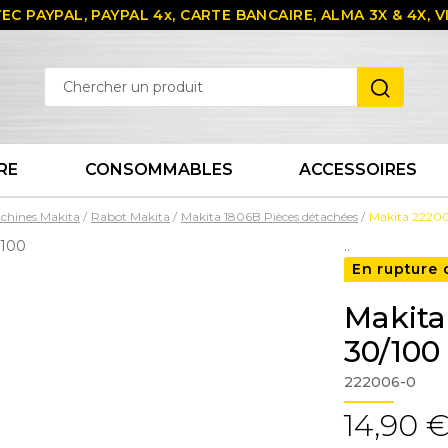
EC PAYPAL, PAYPAL 4x, CARTE BANCAIRE, ALMA 3X & 4X,
RE
CONSOMMABLES
ACCESSOIRES
chines Makita
Rabot Makita
Makita 1806B Pièces détachées
Makita 22200
..
En rupture 
Makita
30/100
222006-0
14,90 