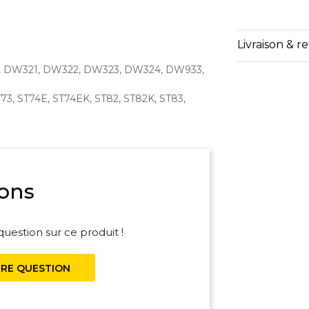
Livraison & r
K, DW321, DW322, DW323, DW324, DW933,
T73, ST74E, ST74EK, ST82, ST82K, ST83,
ons
uestion sur ce produit !
RE QUESTION