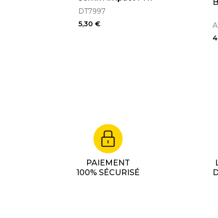
B
DT7997
5,30 €
A
4
PAIEMENT
100% SÉCURISÉ
D