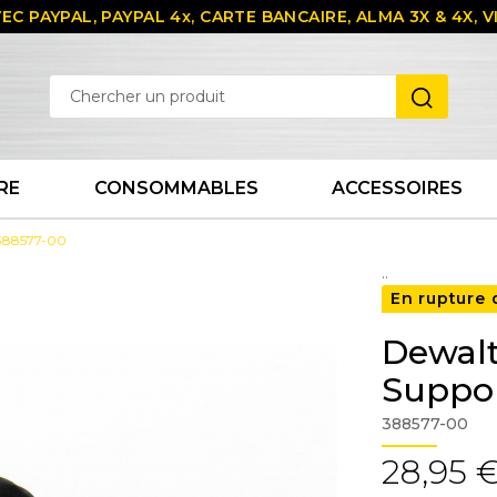
EC PAYPAL, PAYPAL 4x, CARTE BANCAIRE, ALMA 3X & 4X,
RE
CONSOMMABLES
ACCESSOIRES
 388577-00
..
En rupture 
Dewal
Suppor
388577-00
28,95 