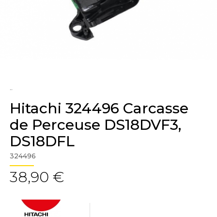
..
Hitachi 324496 Carcasse
de Perceuse DS18DVF3,
DS18DFL
324496
38,90 €