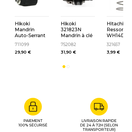
Hikoki
Hikoki
Hitachi 32
Mandrin
321823N
Ressort
Auto-Serrant
Mandrin à clé
WH14DL,
avec
ø10mm pour
WH18DL
711099
752082
321657
Adaptateur
Visseuse
29,90 €
31,90 €
3,99 €
SDS-PLUS
(752082)
3095B
PAIEMENT
LIVRAISON RAPIDE
100% SÉCURISÉ
DE 24 À 72H (SELON
TRANSPORTEUR)