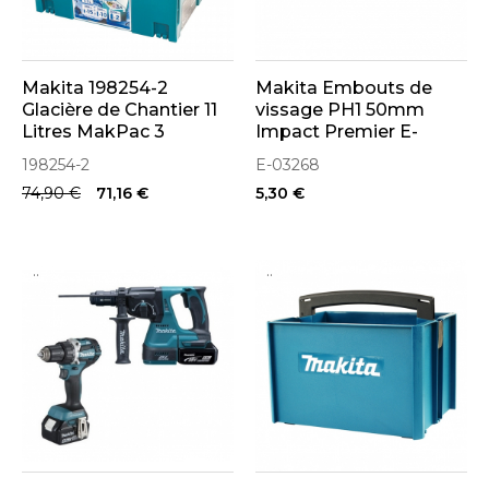
Makita 198254-2
Makita Embouts de
Glacière de Chantier 11
vissage PH1 50mm
Litres MakPac 3
Impact Premier E-
03268
198254-2
E-03268
74,90 €
71,16 €
5,30 €
..
..