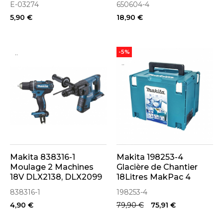
E-03274
650604-4
DHP453 (650604-4)
5,90 €
18,90 €
..
-5%
..
Makita 838316-1
Makita 198253-4
Moulage 2 Machines
Glacière de Chantier
18V DLX2138, DLX2099
18Litres MakPac 4
838316-1
198253-4
4,90 €
79,90 €
75,91 €