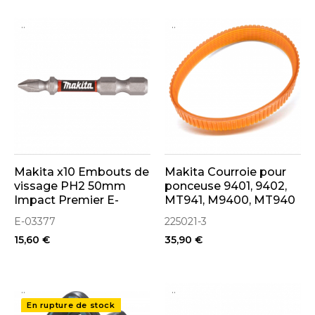
..
..
Makita x10 Embouts de
Makita Courroie pour
vissage PH2 50mm
ponceuse 9401, 9402,
Impact Premier E-
MT941, M9400, MT940
03377
(225021-3)
E-03377
225021-3
15,60 €
35,90 €
..
..
En rupture de stock