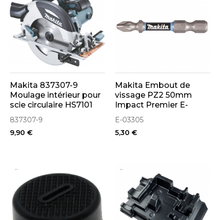
Makita 837307-9
Makita Embout de
Moulage intérieur pour
vissage PZ2 50mm
scie circulaire HS7101
Impact Premier E-
03305
837307-9
E-03305
9,90 €
5,30 €
..
..