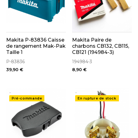
Makita P-83836 Caisse
Makita Paire de
de rangement Mak-Pak
charbons CB132, CB115,
Taille 1
CB121 (194984-3)
P-83836
194984-3
39,90 €
8,90 €
..
..
Pré-commande
En rupture de stock