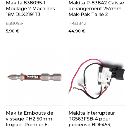
Makita 838095-1
Makita P-83842 Caisse
Moulage 2 Machines
de rangement 257mm
18V DLX2191TJ
Mak-Pak Taille 2
838095-1
P-83842
5,90 €
44,90 €
..
..
Makita Embouts de
Makita Interrupteur
vissage PH2 50mm
TG563FSB-4 pour
Impact Premier E-
perceuse BDF453,
03274
BHP453, DDF453,