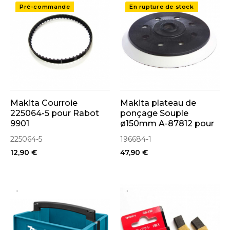
Pré-commande
En rupture de stock
Makita Courroie
Makita plateau de
225064-5 pour Rabot
ponçage Souple
9901
ø150mm A-87812 pour
Ponceuse BO6030,
225064-5
196684-1
BO6040 (196684-1)
12,90 €
47,90 €
..
..