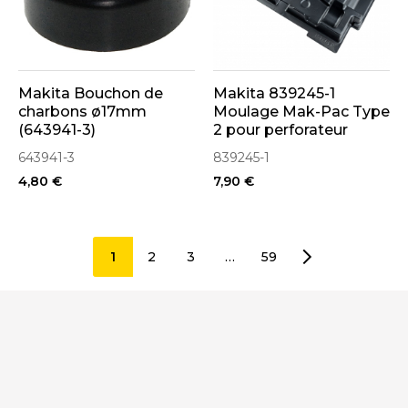
Makita Bouchon de
Makita 839245-1
charbons ø17mm
Moulage Mak-Pac Type
(643941-3)
2 pour perforateur
HR140, HR166
643941-3
839245-1
4,80 €
7,90 €
1
2
3
…
59