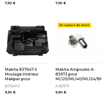
7,90 €
7,90 €
..
..
En rupture de stock
Makita 837647-5
Makita Ampoules A-
Moulage intérieur
83973 pour
Makpac pour
ML120/ML140/ML124/BML
défonceuse RP1800F,
837647-5
A-83973
RP1801, RP2300,
9,90 €
9,90 €
RP2301