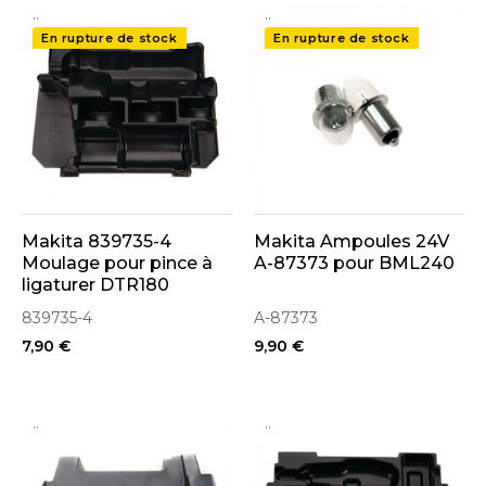
..
..
En rupture de stock
En rupture de stock
Makita 839735-4
Makita Ampoules 24V
Moulage pour pince à
A-87373 pour BML240
ligaturer DTR180
839735-4
A-87373
7,90 €
9,90 €
..
..