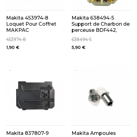
Makita 453974-8
Makita 638494-5
Loquet Pour Coffret
Support de Charbon de
MAKPAC
perceuse BDF442,
BDF452, BHP442,
453974-8
638494-5
BHP452
1,90 €
5,90 €
..
..
Makita 837807-9
Makita Ampoules