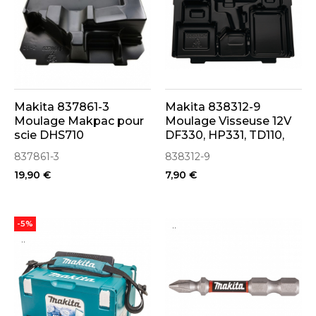
Makita 837861-3
Makita 838312-9
Moulage Makpac pour
Moulage Visseuse 12V
scie DHS710
DF330, HP331, TD110,
DF031, DF032, TW140
837861-3
838312-9
19,90 €
7,90 €
..
-5%
..