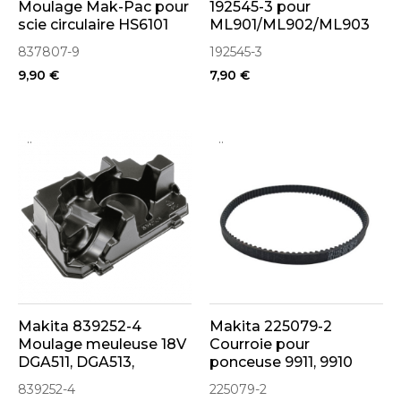
Moulage Mak-Pac pour
192545-3 pour
scie circulaire HS6101
ML901/ML902/ML903
837807-9
192545-3
9,90 €
7,90 €
..
..
Makita 839252-4
Makita 225079-2
Moulage meuleuse 18V
Courroie pour
DGA511, DGA513,
ponceuse 9911, 9910
DGA517
839252-4
225079-2