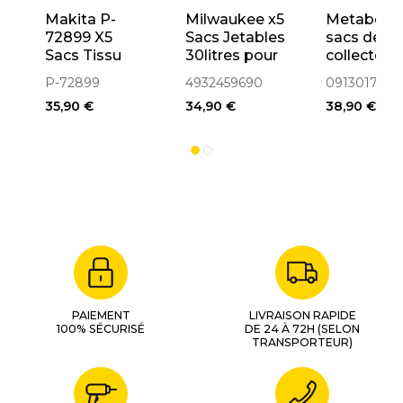
Makita P-
Milwaukee x5
Metabo 1
72899 X5
Sacs Jetables
sacs de
Sacs Tissu
30litres pour
collecte d
pour
Aspirateur As
sciures SP
P-72899
4932459690
0913017617
aspirateurs
30 et AS 42
1200 / 170
35,90 €
34,90 €
38,90 €
VC2010L,
(4932459690)
(091301761
VC2012L,
VC2511
PAIEMENT
LIVRAISON RAPIDE
100% SÉCURISÉ
DE 24 À 72H (SELON
TRANSPORTEUR)