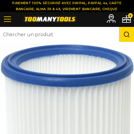
PAIEMENT 100% SÉCURISÉ AVEC PAYPAL, PAYPAL 4x, CARTE
BANCAIRE, ALMA 3X & 4X, VIREMENT BANCAIRE, CHEQUE
0