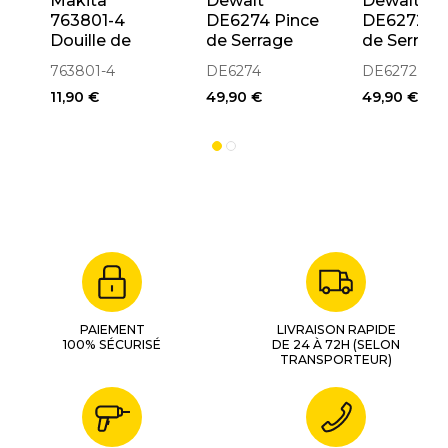
Makita
Dewalt
Dewalt
763801-4
DE6274 Pince
DE6272 Pi
Douille de
de Serrage
de Serrag
réduction de
8mm Pour
6mm Pou
763801-4
DE6274
DE6272
Pince ø12-
Défonceuse
Défonceu
11,90 €
49,90 €
49,90 €
ø6mm
DW624,
DW624,
DW625,
DW625,
DW625E,
DW625E,
DW629
DW629
PAIEMENT
LIVRAISON RAPIDE
100% SÉCURISÉ
DE 24 À 72H (SELON
TRANSPORTEUR)