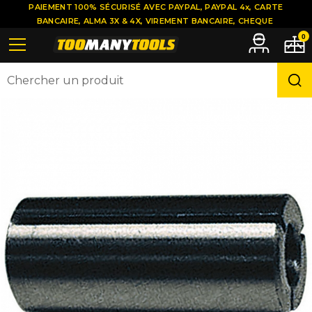
PAIEMENT 100% SÉCURISÉ AVEC PAYPAL, PAYPAL 4x, CARTE
BANCAIRE, ALMA 3X & 4X, VIREMENT BANCAIRE, CHEQUE
0