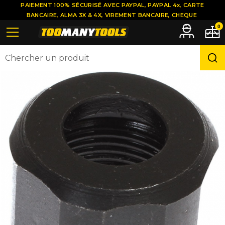
PAIEMENT 100% SÉCURISÉ AVEC PAYPAL, PAYPAL 4x, CARTE
BANCAIRE, ALMA 3X & 4X, VIREMENT BANCAIRE, CHEQUE
0