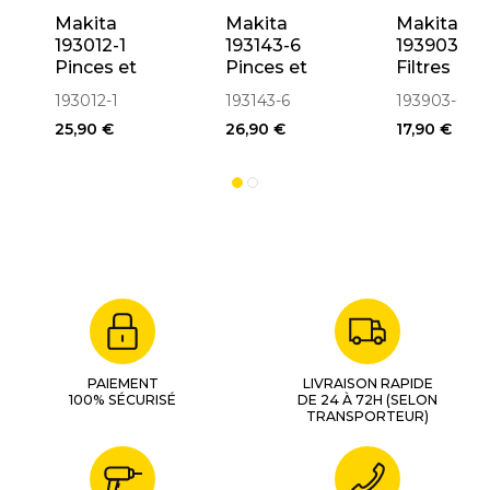
Makita
Makita
Makita
193012-1
193143-6
193903-6
Pinces et
Pinces et
Filtres
écrou de
écrou de
métalliqu
193012-1
193143-6
193903-6
serrage
serrage ø1/4
Pour
25,90 €
26,90 €
17,90 €
ø6mm
GD0800,
Meuleuse
GD0800,
GD0810,
GD0810,
GD0801,
GD0801,
GD0811
GD0811
PAIEMENT
LIVRAISON RAPIDE
100% SÉCURISÉ
DE 24 À 72H (SELON
TRANSPORTEUR)