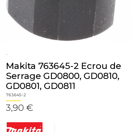
..
Makita 763645-2 Ecrou de
Serrage GD0800, GD0810,
GD0801, GD0811
763645-2
3,90 €