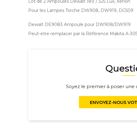
Lot de 2 Ampoules Dewalt 18V / 325 Lux, Xenon
Pour les Lampes Torche DW908, DW919, DC509
Dewalt DE9083 Ampoule pour DW908/DW919
Peut-etre remplacer par la Référence Makita A-30
Questi
Soyez le premier à poser une q
ENVOYEZ-NOUS VOT