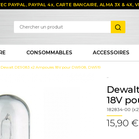
EC PAYPAL, PAYPAL 4x, CARTE BANCAIRE, ALMA 3X & 4X,
RE
CONSOMMABLES
ACCESSOIRES
Dewalt DE9083 x2 Ampoules 18V pour DW908, DW919
..
Dewal
18V p
182834-00 (x2
15,90 €