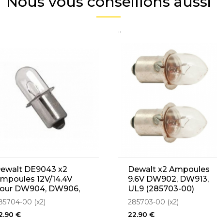
Nous vous conseillons aussi
..
ewalt DE9043 x2
Dewalt x2 Ampoules
mpoules 12V/14.4V
9.6V DW902, DW913,
our DW904, DW906,
UL9 (285703-00)
W915, DW918
85704-00 (x2)
285703-00 (x2)
2,90 €
22,90 €