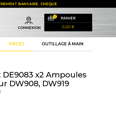
 VIREMENT BANCAIRE, CHEQUE
0
PANIER
0,00 €
CONNEXION
PIECES
OUTILLAGE À MAIN
t DE9083 x2 Ampoules
our DW908, DW919
)