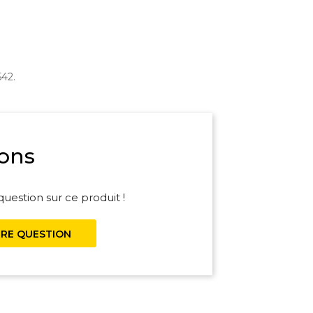
542.
ons
uestion sur ce produit !
RE QUESTION