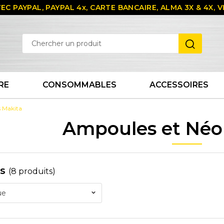
EC PAYPAL, PAYPAL 4x, CARTE BANCAIRE, ALMA 3X & 4X,
RE
CONSOMMABLES
ACCESSOIRES
 Makita
Ampoules et Néo
es
(8 produits)
ue