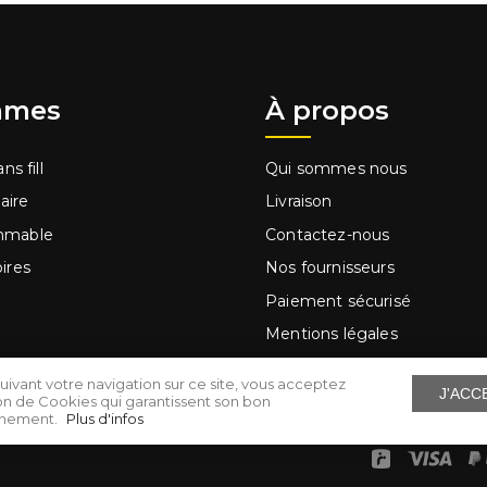
mes
À propos
ns fill
Qui sommes nous
laire
Livraison
mmable
Contactez-nous
ires
Nos fournisseurs
Paiement sécurisé
Mentions légales
ge à main
Conditions d'utilisation
uivant votre navigation sur ce site, vous acceptez
J'ACC
s
Cartes cadeaux
ation de Cookies qui garantissent son bon
nnement.
Plus d'infos