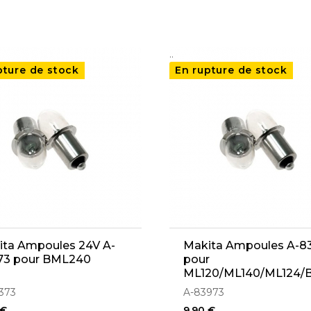
..
pture de stock
En rupture de stock
ita Ampoules 24V A-
Makita Ampoules A-8
73 pour BML240
pour
ML120/ML140/ML124/
373
A-83973
 €
9,90 €