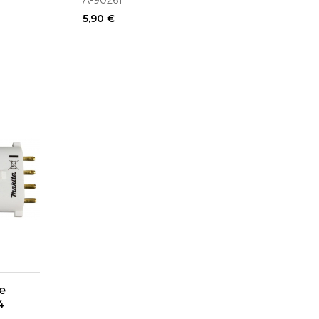
A-90261
5,90 €
e
4