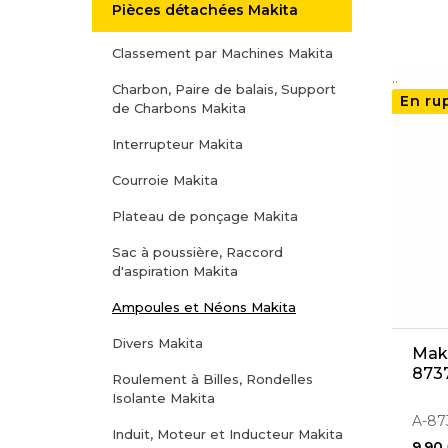
Pièces détachées Makita
Classement par Machines Makita
..
Charbon, Paire de balais, Support
En ru
de Charbons Makita
Interrupteur Makita
Courroie Makita
Plateau de ponçage Makita
Sac à poussière, Raccord
d'aspiration Makita
Ampoules et Néons Makita
Divers Makita
Mak
873
Roulement à Billes, Rondelles
Isolante Makita
A-87
Induit, Moteur et Inducteur Makita
9,90