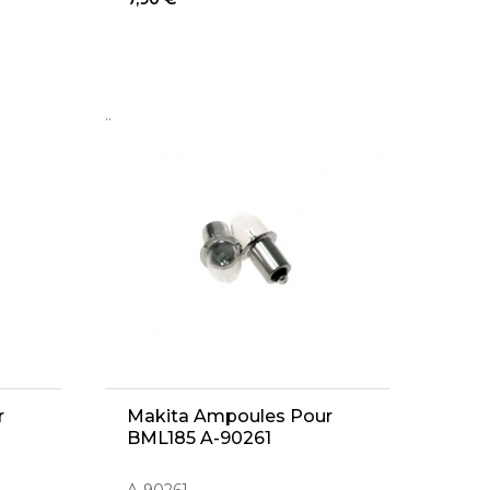
..
r
Makita Ampoules Pour
BML185 A-90261