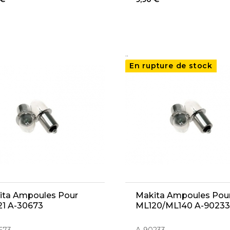
..
En rupture de stock
ita Ampoules Pour
Makita Ampoules Pou
21 A-30673
ML120/ML140 A-90233