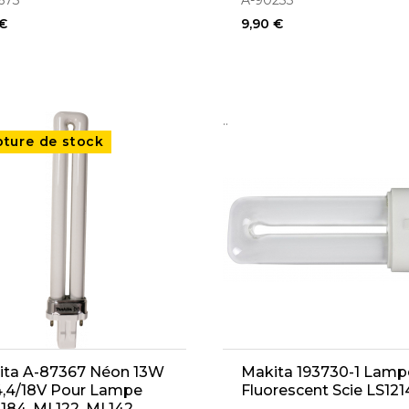
673
A-90233
 €
9,90 €
..
pture de stock
ita A-87367 Néon 13W
Makita 193730-1 Lamp
4,4/18V Pour Lampe
Fluorescent Scie LS121
184, ML122, ML142