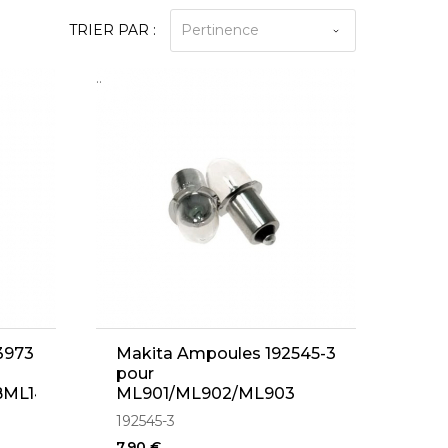
TRIER PAR :
Pertinence
..
3973
Makita Ampoules 192545-3
pour
BML145
ML901/ML902/ML903
192545-3
7,90 €