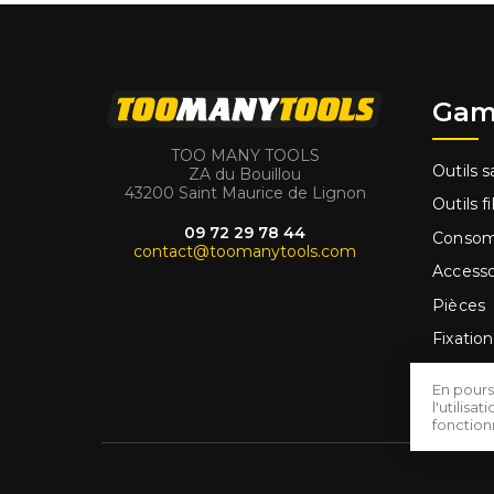
Gam
TOO MANY TOOLS
Outils sa
ZA du Bouillou
43200 Saint Maurice de Lignon
Outils fi
09 72 29 78 44
Conso
contact@toomanytools.com
Accesso
Pièces
Fixation
Outilla
En pours
Promo
l'utilis
fonctio