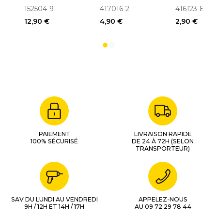
Roulement)
perforateur
HR4000C
152504-9
417016-2
416123-8
Pour HR2010
HR3000C,
12,90 €
4,90 €
2,90 €
HR3550C
PAIEMENT
LIVRAISON RAPIDE
100% SÉCURISÉ
DE 24 À 72H (SELON
TRANSPORTEUR)
SAV DU LUNDI AU VENDREDI
APPELEZ-NOUS
9H / 12H ET 14H / 17H
AU 09 72 29 78 44