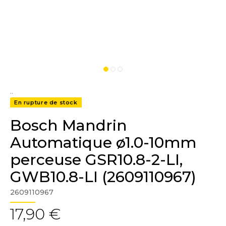
..
En rupture de stock
Bosch Mandrin
Automatique ø1.0-10mm
perceuse GSR10.8-2-LI,
GWB10.8-LI (2609110967)
2609110967
17,90 €