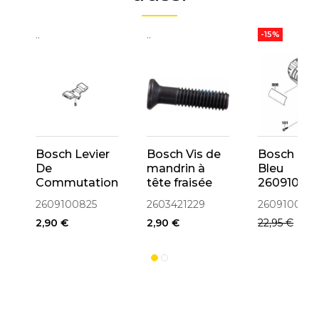
..
..
..
-15%
Bosch Levier
Bosch Vis de
Bosch Car
De
mandrin à
Bleu
Commutation
tête fraisée
26091008
2609100825
M6x23
2609100825
2603421229
260910082
(2603421229)
2,90 €
2,90 €
22,95 €
19,