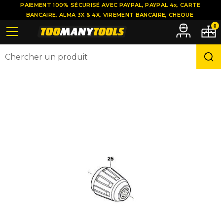
PAIEMENT 100% SÉCURISÉ AVEC PAYPAL, PAYPAL 4x, CARTE
BANCAIRE, ALMA 3X & 4X, VIREMENT BANCAIRE, CHEQUE
0