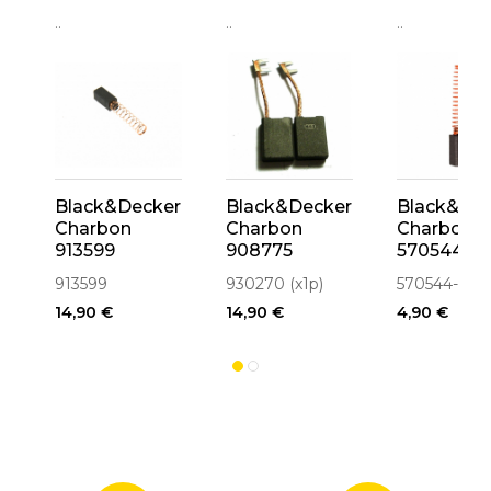
..
..
..
Black&Decker
Black&Decker
Black&De
Charbon
Charbon
Charbon
913599
908775
570544-0
913807
930270
913599
930270 (x1p)
570544-00
915068-01
14,90 €
14,90 €
4,90 €