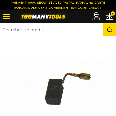
PAIEMENT 100% SÉCURISÉ AVEC PAYPAL, PAYPAL 4x, CARTE
BANCAIRE, ALMA 3X & 4X, VIREMENT BANCAIRE, CHEQUE
0