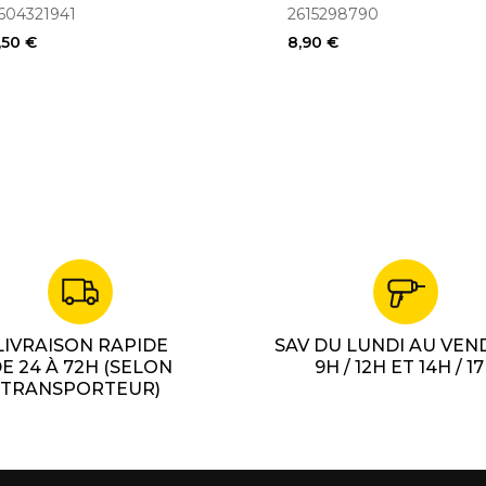
300, 395, 3000, 6000
604321941
2615298790
,50 €
8,90 €
LIVRAISON RAPIDE
SAV DU LUNDI AU VEN
E 24 À 72H (SELON
9H / 12H ET 14H / 1
TRANSPORTEUR)