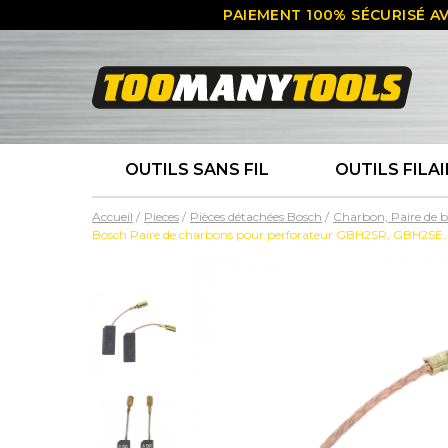
PAIEMENT 100% SÉCURISÉ AV
OUTILS SANS FIL
OUTILS FILAI
Accueil
Pieces
Pièces détachées Bosch
Charbon, Paire de 
Bosch Paire de charbons pour perforateur GBH2SR, GBH2S