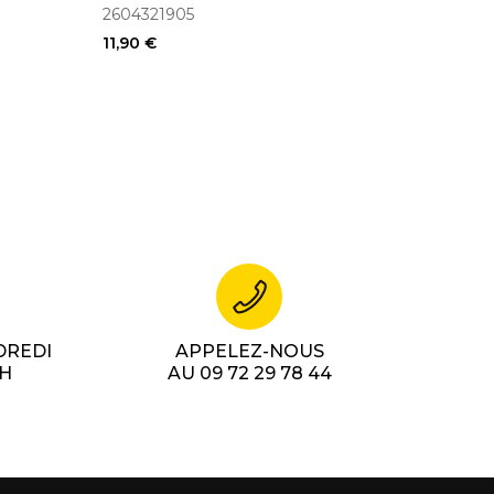
boulonneuse
2604321905
(2604321905)
11,90 €
DREDI
APPELEZ-NOUS
7H
AU 09 72 29 78 44