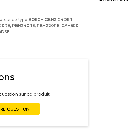
rateur de type
BOSCH GBH2-24DSR,
20RE, PBH240RE, PBH220RE, GAH500
4DSE.
ons
uestion sur ce produit !
RE QUESTION