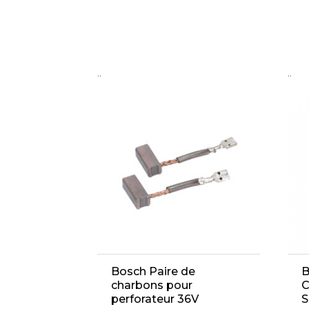
..
..
Bosch Paire de
B
charbons pour
C
perforateur 36V
S