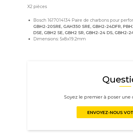
X2 pièces
Bosch 1617014134 Paire de charbons pour perfo
GBH2-20SRE, GAH350 SRE, GBH2-24DFR, PBH
DSE, GBH2 SE, GBH2 SR, GBH2-24 DS, GBH2-2
Dimensions: 5x8x19.2mm
Questi
Soyez le premier à poser une q
ENVOYEZ-NOUS VOT