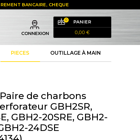
 VIREMENT BANCAIRE, CHEQUE
0
PANIER
0,00 €
CONNEXION
PIECES
OUTILLAGE À MAIN
Paire de charbons
erforateur GBH2SR,
E, GBH2-20SRE, GBH2-
 GBH2-24DSE
4134)