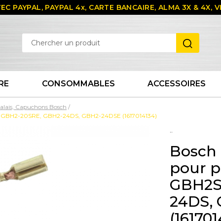
EC PAYPAL, PAYPAL 4x, CARTE BANCAIRE, ALMA 3X & 4X,
RE
CONSOMMABLES
ACCESSOIRES
balais, Capuchons Bosch
E, GBH2-20SRE, GBH2-24DS, GBH2-24DSE (1617014134)
..
Bosch 
pour p
GBH2S
24DS,
(161701