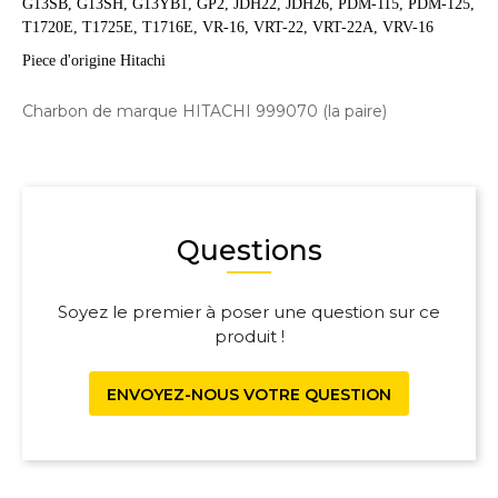
G13SB, G13SH, G13YB1, GP2, JDH22, JDH26, PDM-115, PDM-125,
T1720E, T1725E, T1716E, VR-16, VRT-22, VRT-22A, VRV-16
Piece d'origine Hitachi
Charbon de marque HITACHI 999070 (la paire)
Questions
Soyez le premier à poser une question sur ce
produit !
ENVOYEZ-NOUS VOTRE QUESTION