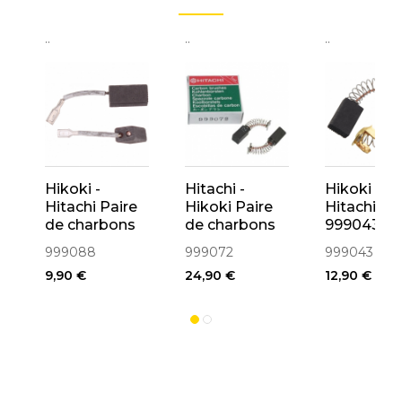
..
..
..
Hikoki -
Hitachi -
Hikoki -
Hitachi Paire
Hikoki Paire
Hitachi
de charbons
de charbons
999043 Pa
(999088)
perforateur
de Charbo
999088
999072
999043
DH24PC3,
pour
9,90 €
24,90 €
12,90 €
DH24PM,
WR22SA,
DH28PCY,
CR13V2, C
DH26PC,
C7SS,
DH26PB
DH40MC
(999072)