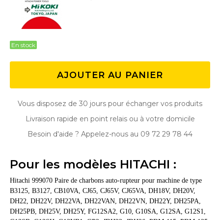
En stock
AJOUTER AU PANIER
Vous disposez de 30 jours pour échanger vos produits
Livraison rapide en point relais ou à votre domicile
Besoin d'aide ? Appelez-nous au 09 72 29 78 44
Pour les modèles HITACHI :
Hitachi 999070 Paire de charbons auto-rupteur pour machine de type
B3125, B3127, CB10VA, CJ65, CJ65V, CJ65VA, DH18V, DH20V,
DH22, DH22V, DH22VA, DH22VAN, DH22VN, DH22Y, DH25PA,
DH25PB, DH25V, DH25Y, FG12SA2, G10, G10SA, G12SA, G12S1,