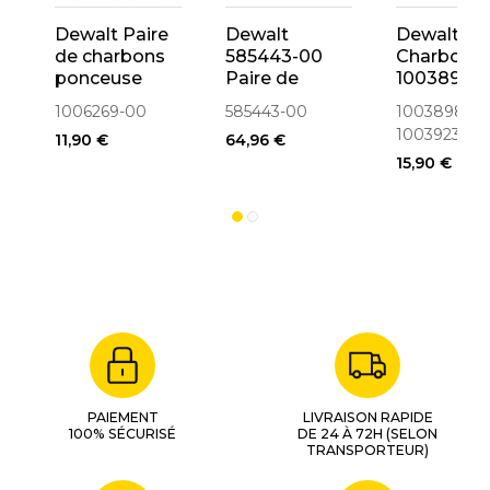
Dewalt Paire
Dewalt
Dewalt
de charbons
585443-00
Charbon
ponceuse
Paire de
1003898-0
D26441,
charbons
1003923-
1006269-00
585443-00
1003898-00
D26453
pour
1003923-00
11,90 €
64,96 €
(1006269-00)
défonceuse
15,90 €
DW626
PAIEMENT
LIVRAISON RAPIDE
100% SÉCURISÉ
DE 24 À 72H (SELON
TRANSPORTEUR)