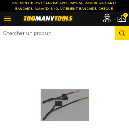
PAIEMENT 100% SÉCURISÉ AVEC PAYPAL, PAYPAL 4x, CARTE
BANCAIRE, ALMA 3X & 4X, VIREMENT BANCAIRE, CHEQUE
0