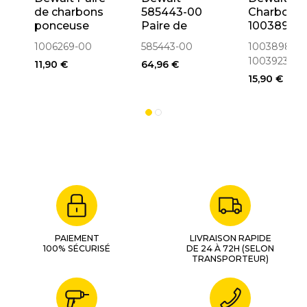
de charbons
585443-00
Charbon
ponceuse
Paire de
1003898-0
D26441,
charbons
1003923-
1006269-00
585443-00
1003898-00
D26453
pour
1003923-00
11,90 €
64,96 €
(1006269-00)
défonceuse
15,90 €
DW626
PAIEMENT
LIVRAISON RAPIDE
100% SÉCURISÉ
DE 24 À 72H (SELON
TRANSPORTEUR)