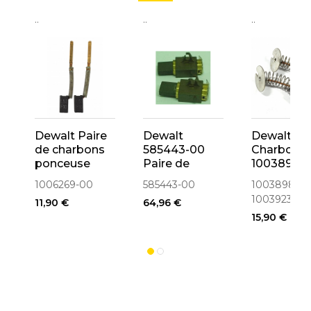
..
..
..
Dewalt Paire
Dewalt
Dewalt
de charbons
585443-00
Charbon
ponceuse
Paire de
1003898-0
D26441,
charbons
1003923-
1006269-00
585443-00
1003898-00
D26453
pour
1003923-00
11,90 €
64,96 €
(1006269-00)
défonceuse
15,90 €
DW626