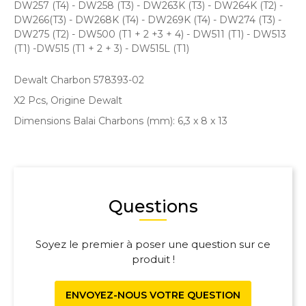
DW257 (T4) - DW258 (T3) - DW263K (T3) - DW264K (T2) -
DW266(T3) - DW268K (T4) - DW269K (T4) - DW274 (T3) -
DW275 (T2) - DW500 (T1 + 2 +3 + 4) - DW511 (T1) - DW513
(T1) -DW515 (T1 + 2 + 3) - DW515L (T1)
Dewalt Charbon 578393-02
X2 Pcs, Origine Dewalt
Dimensions Balai Charbons (mm): 6,3 x 8 x 13
Questions
Soyez le premier à poser une question sur ce
produit !
ENVOYEZ-NOUS VOTRE QUESTION