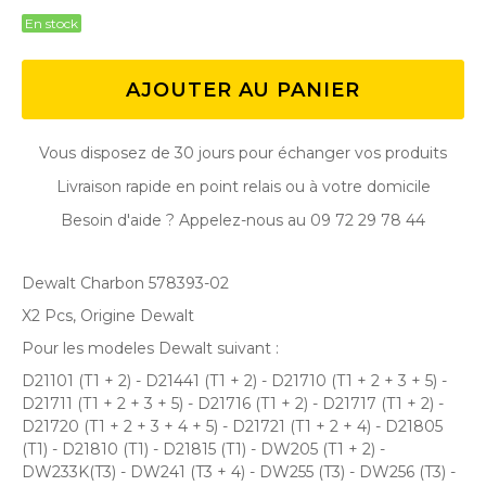
En stock
AJOUTER AU PANIER
Vous disposez de 30 jours pour échanger vos produits
Livraison rapide en point relais ou à votre domicile
Besoin d'aide ? Appelez-nous au 09 72 29 78 44
Dewalt Charbon 578393-02
X2 Pcs, Origine Dewalt
Pour les modeles Dewalt suivant :
D21101 (T1 + 2) - D21441 (T1 + 2) - D21710 (T1 + 2 + 3 + 5) -
D21711 (T1 + 2 + 3 + 5) - D21716 (T1 + 2) - D21717 (T1 + 2) -
D21720 (T1 + 2 + 3 + 4 + 5) - D21721 (T1 + 2 + 4) - D21805
(T1) - D21810 (T1) - D21815 (T1) - DW205 (T1 + 2) -
DW233K(T3) - DW241 (T3 + 4) - DW255 (T3) - DW256 (T3) -