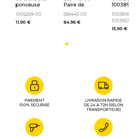
ponceuse
Paire de
1003898-0
D26441,
charbons
1003923-
1006269-00
585443-00
1003898-00
D26453
pour
1003923-00
11,90 €
64,96 €
(1006269-00)
défonceuse
15,90 €
DW626
PAIEMENT
LIVRAISON RAPIDE
100% SÉCURISÉ
DE 24 À 72H (SELON
TRANSPORTEUR)