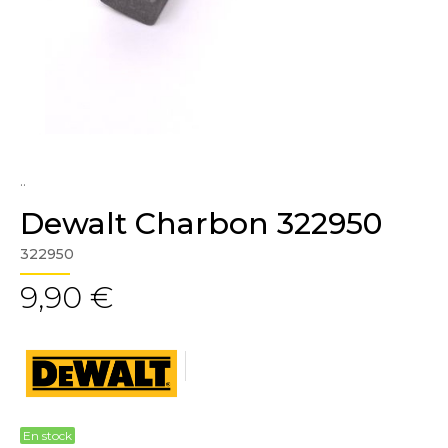
..
Dewalt Charbon 322950
322950
9,90 €
En stock