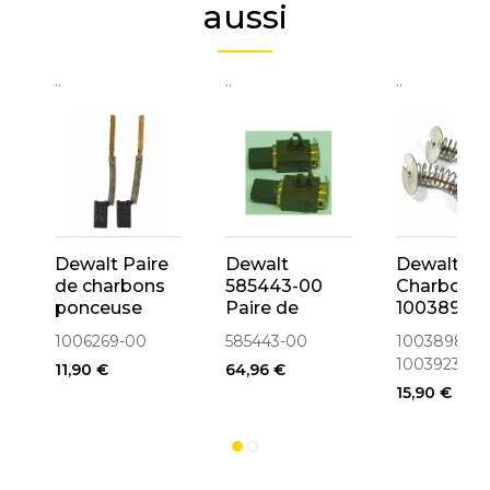
aussi
..
..
..
Dewalt Paire
Dewalt
Dewalt
de charbons
585443-00
Charbon
ponceuse
Paire de
1003898-0
D26441,
charbons
1003923-
1006269-00
585443-00
1003898-00
D26453
pour
1003923-00
11,90 €
64,96 €
(1006269-00)
défonceuse
15,90 €
DW626