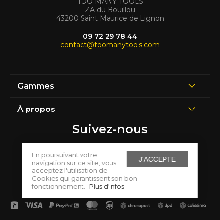
TOO MANY TOOLS
ZA du Bouillou
43200 Saint Maurice de Lignon
09 72 29 78 44
contact@toomanytools.com
Gammes
À propos
Suivez-nous
En poursuivant votre
J'ACCEPTE
navigation sur ce site, vous
acceptez l'utilisation de
Cookies qui garantissent son bon
fonctionnement.
Plus d'infos