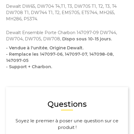
Dewalt DW65, DW704 T4,T1, T3, DW705 T1, T2, T3, T4
DW708 T1, DW744 T1, T2, EMS705, ETS744, MH265,
MH286, PS374.
Dewalt Ensemble Porte Charbon 147097-09 DW744,
DW704, DW705, DW708,
Dispo sous 10-15 jours.
- Vendue à l'unitée
,
Origine Dewalt.
- Remplace les 147097-06, 147097-07, 147098-08,
147097-05
- Support + Charbon.
Questions
Soyez le premier à poser une question sur ce
produit !