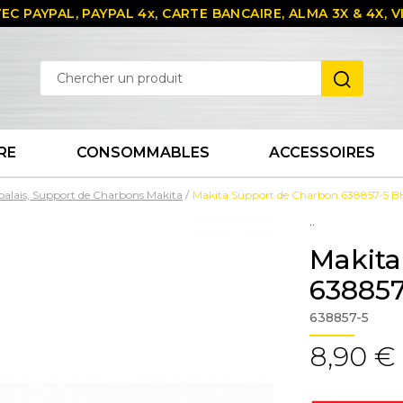
EC PAYPAL, PAYPAL 4x, CARTE BANCAIRE, ALMA 3X & 4X,
RE
CONSOMMABLES
ACCESSOIRES
balais, Support de Charbons Makita
Makita Support de Charbon 638857-5 
..
Makita
63885
638857-5
8,90 €