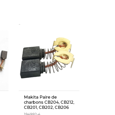
..
Makita Paire de
charbons CB204, CB212,
CB201, CB202, CB206
(191957-7 - 194992-4)
194992-4