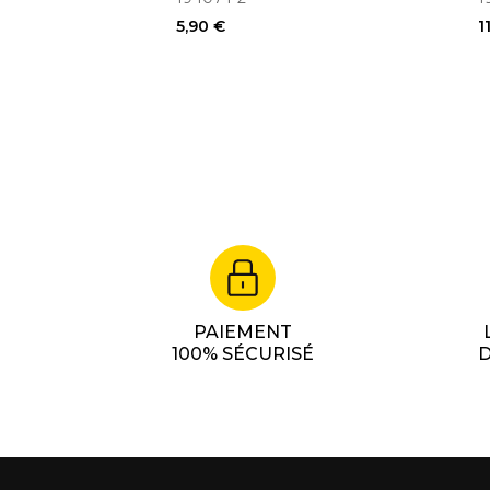
9555HN, 9555NB,
5,90 €
1
9557HN, 9557NB,
9558HN, 9558NB
PAIEMENT
100% SÉCURISÉ
D