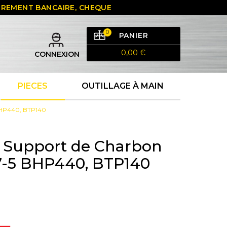
 VIREMENT BANCAIRE, CHEQUE
0
PANIER
0,00 €
CONNEXION
PIECES
OUTILLAGE À MAIN
BHP440, BTP140
 Support de Charbon
7-5 BHP440, BTP140