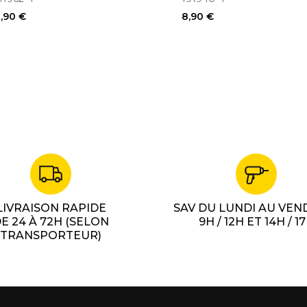
CB456, CB410 191940-4
1,90 €
8,90 €
195010-1
LIVRAISON RAPIDE
SAV DU LUNDI AU VEN
E 24 À 72H (SELON
9H / 12H ET 14H / 1
TRANSPORTEUR)