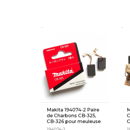
..
..
Makita 194074-2 Paire
M
de Charbons CB-325,
C
CB-326 pour meuleuse
C
9554HN, 9554NB,
(
194074-2
1