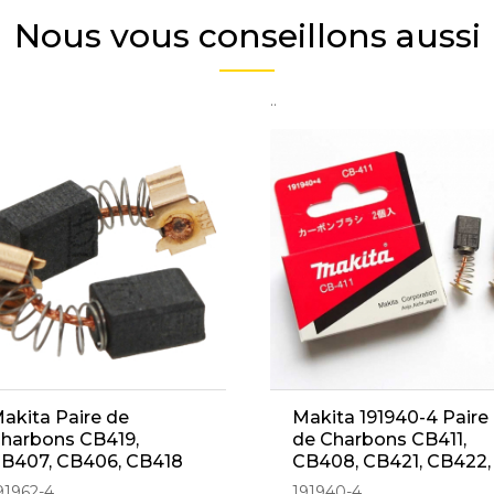
Nous vous conseillons aussi
..
akita Paire de
Makita 191940-4 Paire
harbons CB419,
de Charbons CB411,
B407, CB406, CB418
CB408, CB421, CB422,
191962-4 - 195015-1)
CB451, CB453, CB454,
91962-4
191940-4