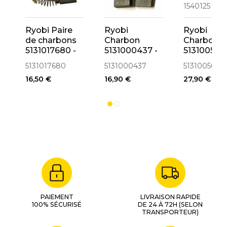
Ryobi Paire
Ryobi
Ryobi
de charbons
Charbon
Charbon
5131017680 -
5131000437 -
513100561
6541207
1540185
pour
5131017680
5131000437
5131005617
WS662/W
16,50 €
16,90 €
27,90 €
1540125
PAIEMENT
LIVRAISON RAPIDE
100% SÉCURISÉ
DE 24 À 72H (SELON
TRANSPORTEUR)