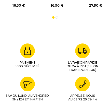
WS662/W
16,50 €
16,90 €
27,90 €
1540125
PAIEMENT
LIVRAISON RAPIDE
100% SÉCURISÉ
DE 24 À 72H (SELON
TRANSPORTEUR)
SAV DU LUNDI AU VENDREDI
APPELEZ-NOUS
9H / 12H ET 14H / 17H
AU 09 72 29 78 44