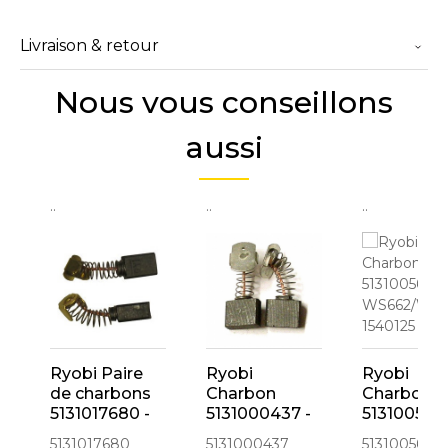
Livraison & retour
Nous vous conseillons
aussi
..
..
..
Ryobi Paire
Ryobi
Ryobi
de charbons
Charbon
Charbon
5131017680 -
5131000437 -
513100561
6541207
1540185
pour
5131017680
5131000437
5131005617