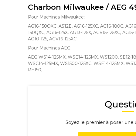
Charbon Milwaukee / AEG 49
Pour Machines Milwaukee:
AG16-150QXC, AS12E, AG16-125XC, AG16-180C, AG16
150QXC, AG16-125X, AG13-125X, AGV15-125XC, AG15-1
AG10-125, AGV16-125XC
Pour Machines AEG:
AEG WS14-125MX, WSE14-125MX, WS1200, SE12-18
WSC14-125MX, WS1500-125XC, WSE14-125MX, WS12
PE150,
Questi
Soyez le premier à poser une q