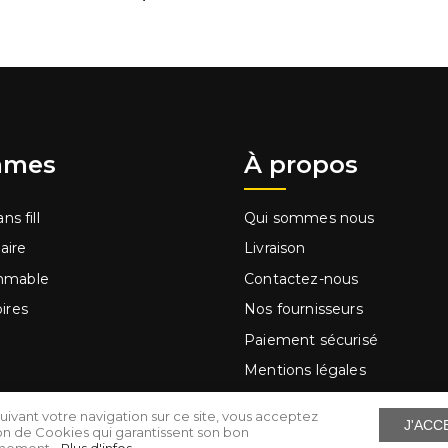
mes
À propos
ns fill
Qui sommes nous
laire
Livraison
mmable
Contactez-nous
ires
Nos fournisseurs
Paiement sécurisé
Mentions légales
ge à main
Conditions d'utilisation
uivant votre navigation sur ce site, vous acceptez
J'ACC
s
Cartes cadeaux
ation de Cookies qui garantissent son bon