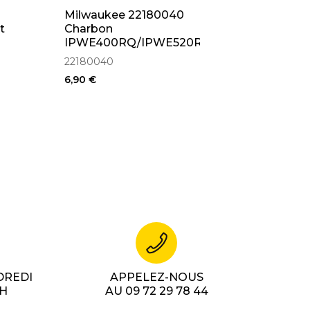
Milwaukee 22180040
t
Charbon
IPWE400RQ/IPWE520RQ
22180040
6,90 €
DREDI
APPELEZ-NOUS
7H
AU 09 72 29 78 44