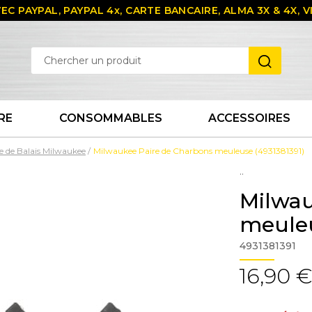
EC PAYPAL, PAYPAL 4x, CARTE BANCAIRE, ALMA 3X & 4X,
RE
CONSOMMABLES
ACCESSOIRES
e de Balais Milwaukee
Milwaukee Paire de Charbons meuleuse (4931381391)
..
Milwau
meuleu
4931381391
16,90 