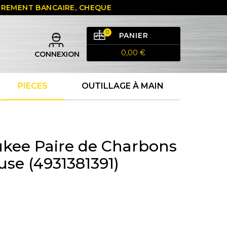
 VIREMENT BANCAIRE, CHEQUE
0
PANIER
0,00 €
CONNEXION
PIECES
OUTILLAGE À MAIN
kee Paire de Charbons
se (4931381391)
€