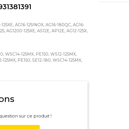
31381391
-125XE, AG16-125INOX, AG16-180QC, AG16-
25, AG1200-125XE, AS12E, AP12E, AG12-125X,
0, WSC14-125MX, PE150, WS12-125MX,
-125MX, PE150, SE12-180, WSC14-125MX,
ons
uestion sur ce produit !