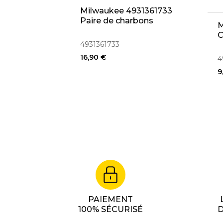
Milwaukee 4931361733
Paire de charbons
M
C
4931361733
16,90 €
4
9
PAIEMENT
100% SÉCURISÉ
D