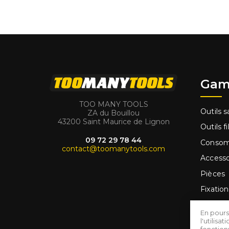
Gam
TOO MANY TOOLS
Outils sa
ZA du Bouillou
43200 Saint Maurice de Lignon
Outils fi
09 72 29 78 44
Conso
contact@toomanytools.com
Accesso
Pièces
Fixation
Outilla
En pours
Promo
l'utilis