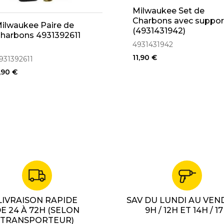
Milwaukee Set de
Charbons avec suppor
ilwaukee Paire de
(4931431942)
harbons 4931392611
4931431942
11,90 €
931392611
,90 €
LIVRAISON RAPIDE
SAV DU LUNDI AU VEN
E 24 À 72H (SELON
9H / 12H ET 14H / 1
TRANSPORTEUR)