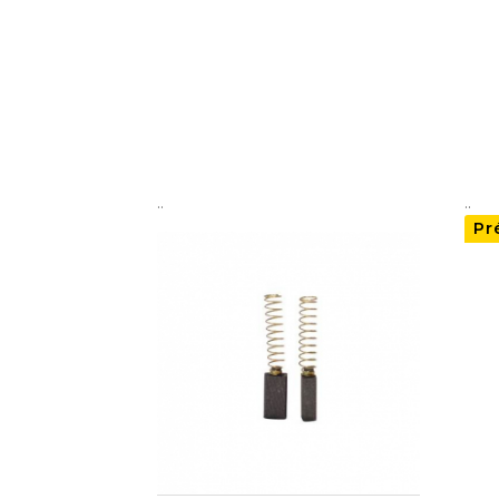
..
..
Pr