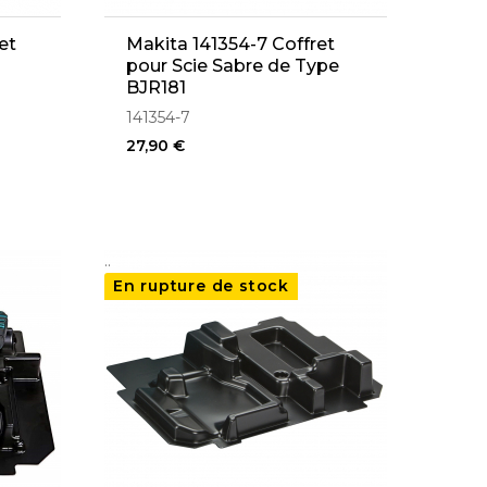
et
Makita 141354-7 Coffret
pour Scie Sabre de Type
BJR181
141354-7
27,90 €
..
En rupture de stock