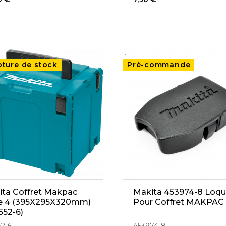
..
pture de stock
Pré-commande
ta Coffret Makpac
Makita 453974-8 Loqu
e 4 (395X295X320mm)
Pour Coffret MAKPAC
552-6)