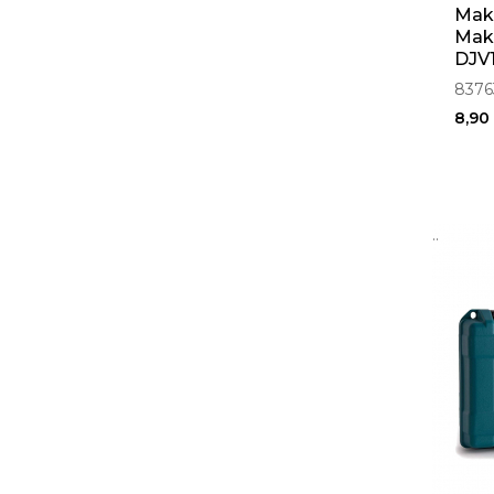
Mak
Mak
DJV1
8376
8,90
..