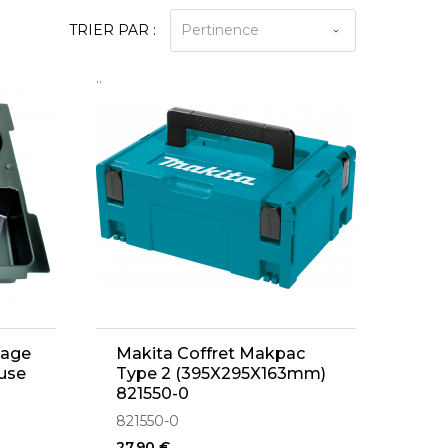
TRIER PAR :
Pertinence
..
lage
Makita Coffret Makpac
use
Type 2 (395X295X163mm)
821550-0
821550-0
27,90 €