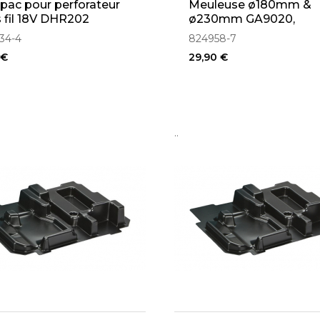
ac pour perforateur
Meuleuse ø180mm &
 fil 18V DHR202
ø230mm GA9020,
GA9030, GA9040, GA9
34-4
824958-7
 €
29,90 €
..