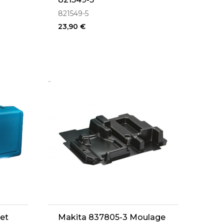
821549-5
23,90 €
..
et
Makita 837805-3 Moulage