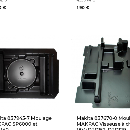
52-6
453974-8
0 €
1,90 €
..
ita 837945-7 Moulage
Makita 837670-0 Mou
PAC SP6000 et
MAKPAC Visseuse à c
140
18V (DTD152, DTD129,