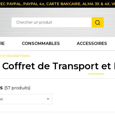
EC PAYPAL, PAYPAL 4x, CARTE BANCAIRE, ALMA 3X & 4X,
RE
CONSOMMABLES
ACCESSOIRES
rt et Moulage Makita
Coffret de Transport e
es
(57 produits)
ue