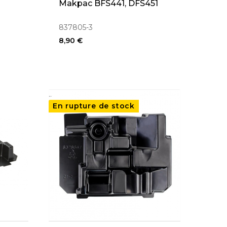
Makpac BFS441, DFS451
069
837805-3
8,90 €
..
En rupture de stock