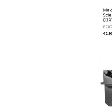
Maki
Scie
DJR
8216
42,9
..