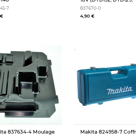
DTD146, DTD171)
45-7
837670-0
 €
4,90 €
..
ita 837634-4 Moulage
Makita 824958-7 Coffr