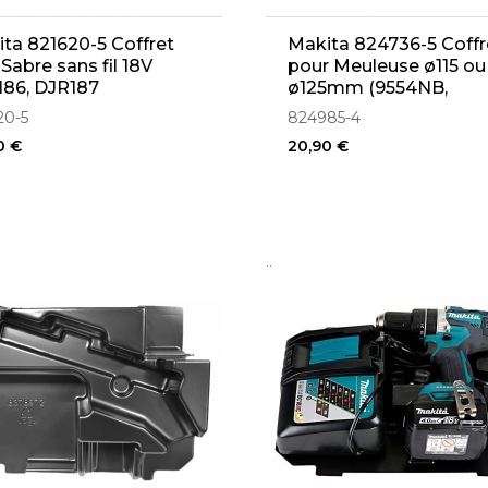
ta 821620-5 Coffret
Makita 824736-5 Coffr
 Sabre sans fil 18V
pour Meuleuse ø115 ou
186, DJR187
ø125mm (9554NB,
GA5030)
20-5
824985-4
0 €
20,90 €
..