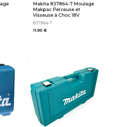
lage
Makita 837864-7 Moulage
Makpac Perceuse et
Visseuse à Choc 18V
837864-7
11,90 €
..