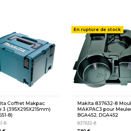
..
En rupture de stock
ta Coffret Makpac
Makita 837632-8 Mou
e 3 (395X295X215mm)
MAKPAC3 pour Meule
551-8)
BGA452, DGA452
51-8
837632-8
0 €
7,90 €