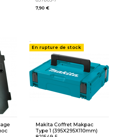
837803-7
7,90 €
..
En rupture de stock
lage
Makita Coffret Makpac
hoc
Type 1 (395X295X110mm)
821549-5