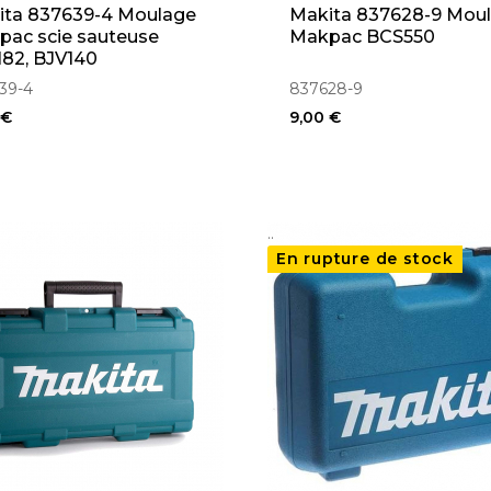
ita 837639-4 Moulage
Makita 837628-9 Mou
pac scie sauteuse
Makpac BCS550
82, BJV140
39-4
837628-9
 €
9,00 €
..
En rupture de stock