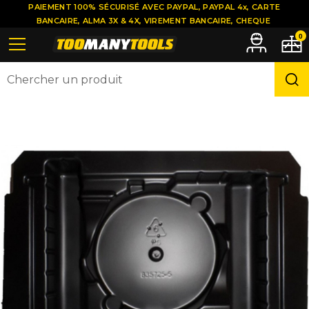
PAIEMENT 100% SÉCURISÉ AVEC PAYPAL, PAYPAL 4x, CARTE
BANCAIRE, ALMA 3X & 4X, VIREMENT BANCAIRE, CHEQUE
0