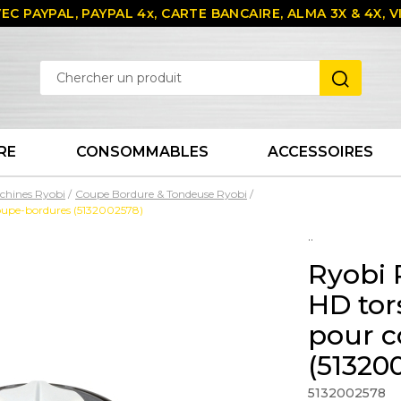
EC PAYPAL, PAYPAL 4x, CARTE BANCAIRE, ALMA 3X & 4X,
RE
CONSOMMABLES
ACCESSOIRES
chines Ryobi
Coupe Bordure & Tondeuse Ryobi
coupe-bordures (5132002578)
..
Ryobi 
HD tor
pour 
(51320
5132002578