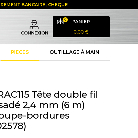
 VIREMENT BANCAIRE, CHEQUE
0
PANIER
0,00 €
CONNEXION
PIECES
OUTILLAGE À MAIN
RAC115 Tête double fil
sadé 2,4 mm (6 m)
coupe-bordures
02578)