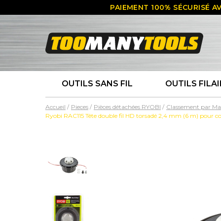
PAIEMENT 100% SÉCURISÉ AV
OUTILS SANS FIL
OUTILS FILAI
Accueil
Pieces
Pièces détachées RYOBI
Classement par Ma
Ryobi RAC115 Tête double fil HD torsadé 2,4 mm (6 m) pour 