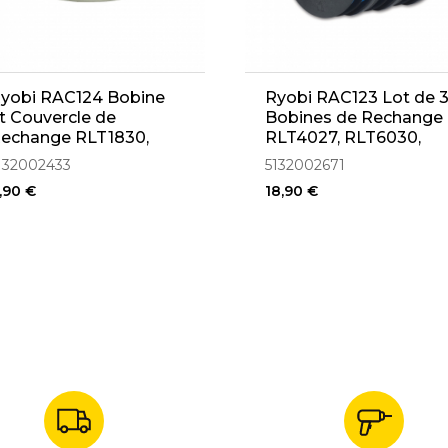
yobi RAC124 Bobine
Ryobi RAC123 Lot de 
t Couvercle de
Bobines de Rechange
echange RLT1830,
RLT4027, RLT6030,
LT1830, OLT1831,
RLT5027 (5132002671)
132002433
5132002671
LT2925 (5132002433)
,90 €
18,90 €