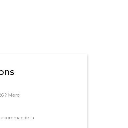
ons
26i? Merci
i recommande la