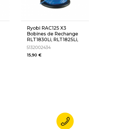
3
Ryobi RAC125 X3
Bobines de Rechange
RLT1830Li, RLT1825Li,
OLT1831 (5132002434)
5132002434
15,90 €