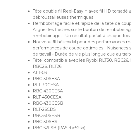
Tête double fil Reel-Easy™ avec fil HD torsadé
débroussailleuses thermiques
Rembobinage facile et rapide de la tête de coupe
Aligner les flèches sur le bouton de rembobinage, 
rembobinage, - Un résultat parfait à chaque fois 
Nouveau fil hélicoïdal pour des performances ma
performances de coupe optimales - Nuisances so
de travail - Durée de vie plus longue due au tra
Tête compatible avec les Ryobi RLT30, RBC26,
RBC26, RLT26.
ALT-03
RBC-30SESA
RLT-30CESA
RBC-430CESA
RLT-430CESA
RBC-430CESB
RLT-26CDS
RBC-30SESB
RBC-30SBS
RBC-52FSB (PAS rbc52sb)