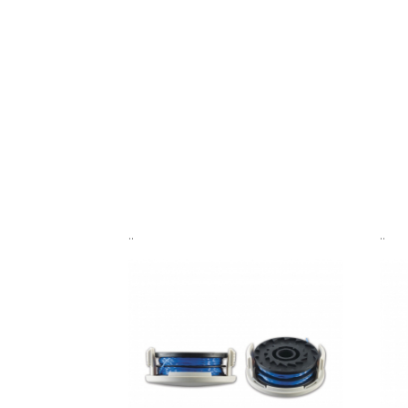
..
..