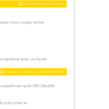
Lolo le 18/03/2024 18:23:29
le avec mon coupe herbe
 compatible avec un Ryobi
Patrick LECAMUS le 21/06/2023 17:27:12
oussailleuse ryobi RBC36x26B
i préconise la