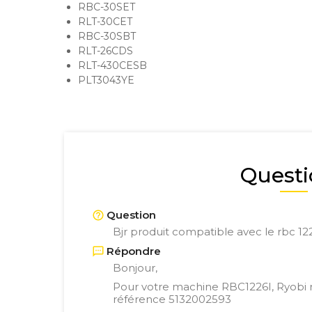
RBC-30SET
RLT-30CET
RBC-30SBT
RLT-26CDS
RLT-430CESB
PLT3043YE
Questi
Question
Bjr produit compatible avec le rbc 12
Répondre
Bonjour,
Pour votre machine RBC1226I, Ryob
référence
5132002593