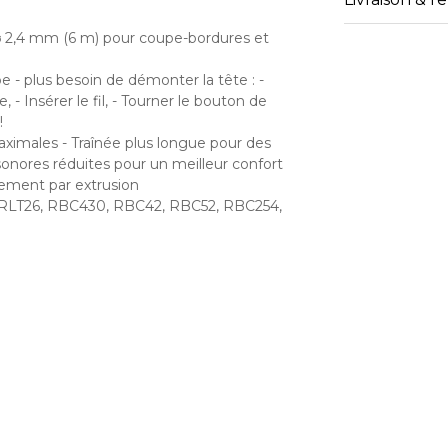
 ⌀ 2,4 mm (6 m) pour coupe-bordures et
 - plus besoin de démonter la tête : -
- Insérer le fil, - Tourner le bouton de
!
ximales - Traînée plus longue pour des
nores réduites pour un meilleur confort
itement par extrusion
 RLT26, RBC430, RBC42, RBC52, RBC254,