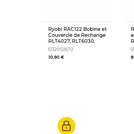
Ryobi RAC122 Bobine et
R
Couvercle de Rechange
e
RLT4027, RLT6030,
R
RLT5027, RLT4125,
R
5132002670
5
RLT5127, RLT6130
R
10,90 €
8
(5132002670)