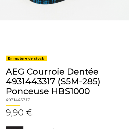
..
En rupture de stock
AEG Courroie Dentée
4931443317 (S5M-285)
Ponceuse HBS1000
4931443317
9,90 €