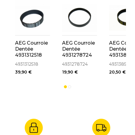
AEG Courroie
AEG Courroie
AEG Courr
Dentée
Dentée
Dentée
4931312518
4931278724
49313857
Ponceuse
Ponceuse
Ponceuse
4931312518
4931278724
4931385787
HBSE75S
BBS 100,
HBSE600
39,90 €
19,90 €
20,50 €
BBSE 100,
BBS 1100,
BBSE 1100, BS
100 LE, HBS
100, HBSE 100