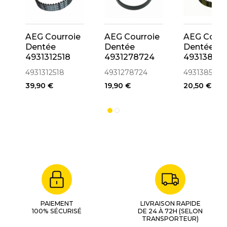
AEG Courroie
AEG Courroie
AEG Courr
Dentée
Dentée
Dentée
4931312518
4931278724
49313857
Ponceuse
Ponceuse
Ponceuse
4931312518
4931278724
4931385787
HBSE75S
BBS 100,
HBSE600
39,90 €
19,90 €
20,50 €
BBSE 100,
BBS 1100,
BBSE 1100, BS
100 LE, HBS
100, HBSE 100
PAIEMENT
LIVRAISON RAPIDE
100% SÉCURISÉ
DE 24 À 72H (SELON
TRANSPORTEUR)