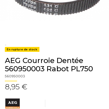
..
En rupture de stock
AEG Courroie Dentée
560950003 Rabot PL750
560950003
8,95 €