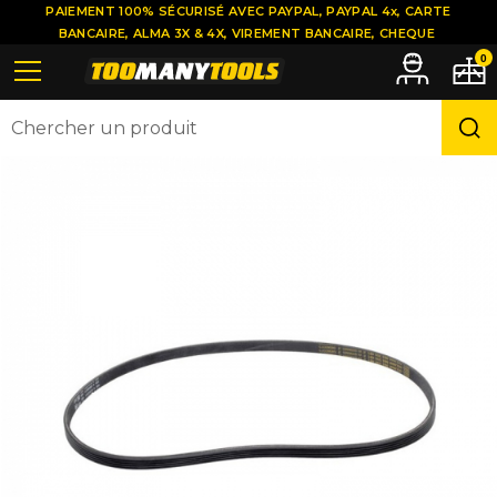
PAIEMENT 100% SÉCURISÉ AVEC PAYPAL, PAYPAL 4x, CARTE
BANCAIRE, ALMA 3X & 4X, VIREMENT BANCAIRE, CHEQUE
0