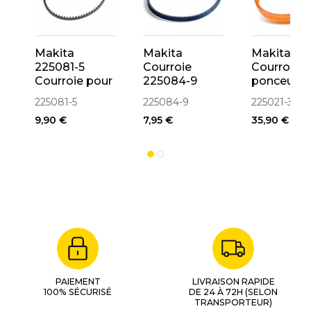
Makita
Makita
Makita
225081-5
Courroie
Courroie 
Courroie pour
225084-9
ponceuse
ponceuse
pour
9401, 9402
225081-5
225084-9
225021-3
9403, 9921
ponceuse
MT941,
9,90 €
7,95 €
35,90 €
9404, 9903,
M9400,
9920
MT940
(225021-3)
PAIEMENT
LIVRAISON RAPIDE
100% SÉCURISÉ
DE 24 À 72H (SELON
TRANSPORTEUR)