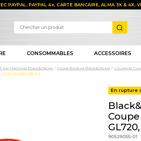
EC PAYPAL, PAYPAL 4x, CARTE BANCAIRE, ALMA 3X & 4X,
RE
CONSOMMABLES
ACCESSOIRES
t par Machines Black&Decker
Coupe Bordure Black&Decker
Couvercle Cou
, GL741 (90529055-01)
..
En rupture 
Black&
Coupe 
GL720,
90529055-01