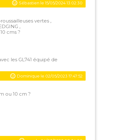
Sébastien le 15/05/2024 13:02:30
oussailleuses vertes ,
 EDGING ,
 10 cms ?
avec les GL741 équipé de
Dominique le 02/05/2023 17:47:52
 cm ou 10 cm ?