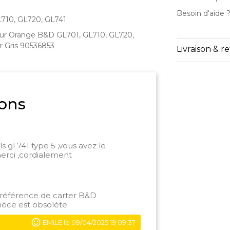
Besoin d'aide 
710, GL720, GL741
eur Orange B&D GL701, GL710, GL720,
ur Gris 90536853
Livraison & r
ons
s gl 741 type 5 ,vous avez le
merci ,cordialement
a référence de carter B&D
èce est obsolète.
EMILE le 09/04/2025 19:09:37