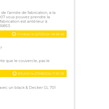
e l’année de fabrication, si la
007 vous pouvez prendre la
abrication est antérieur à
36853.
Christian le 22/11/2024 08:58:46
e?
e que le couvercle, pas le
BRUNO le 27/08/2024 17:50:39
 avec un black & Decker GL 701