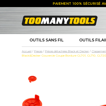
PAIEMENT 100% SÉCURISÉ AV
OUTILS SANS FIL
OUTILS FILAI
Accueil
Pieces
Pièces détachées Black et Decker
Classemen
Black&Decker Couvercle Coupe Bordure GL701, GL710, GL720