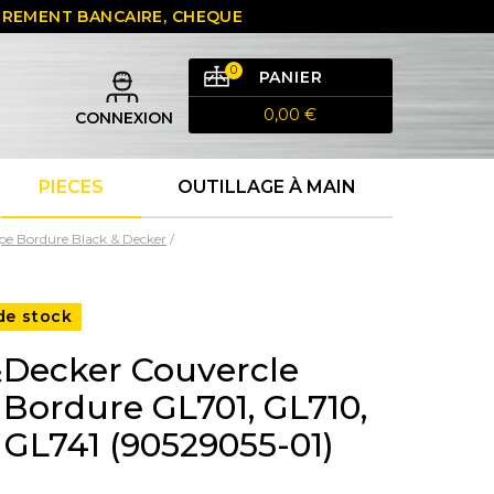
 VIREMENT BANCAIRE, CHEQUE
0
PANIER
0,00 €
CONNEXION
PIECES
OUTILLAGE À MAIN
pe Bordure Black & Decker
de stock
Decker Couvercle
Bordure GL701, GL710,
 GL741 (90529055-01)