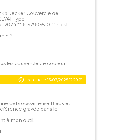
ack&Decker Couvercle de
L741 Type 1.
 2024 ""90529055-01"" n'est
rcle ?
s les couvercle de couleur
jean-luc le 13/03/2025 12:29:21
une débroussailleuse Black et
référence gravée dans le
nt à mon outil.
t.