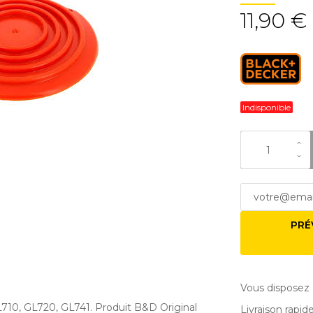
11,90 €
Indisponible
PRÉ
Vous disposez 
10, GL720, GL741. Produit B&D Original
Livraison rapid