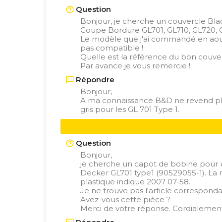
Question
Bonjour, je cherche un couvercle Bl
Coupe Bordure GL701, GL710, GL720, G
Le modèle que j'ai commandé en aout
pas compatible !
Quelle est la référence du bon couve
Par avance je vous remercie !
Répondre
Bonjour,
A ma connaissance B&D ne revend plu
gris pour les GL 701 Type 1.
Question
Bonjour,
je cherche un capot de bobine pour 
Decker GL701 type1 (90529055-1). La 
plastique indique 2007 07-58.
Je ne trouve pas l'article corresponda
Avez-vous cette pièce ?
Merci de votre réponse. Cordialemen