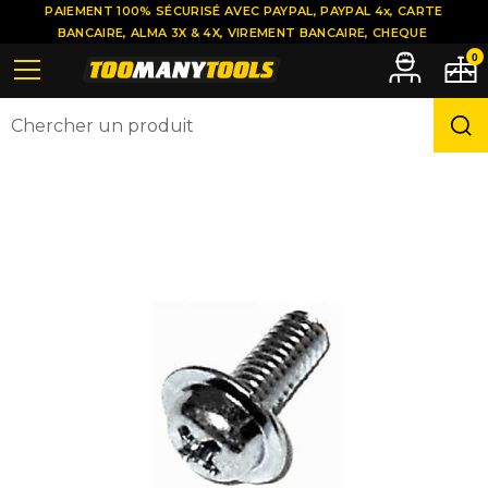
PAIEMENT 100% SÉCURISÉ AVEC PAYPAL, PAYPAL 4x, CARTE
BANCAIRE, ALMA 3X & 4X, VIREMENT BANCAIRE, CHEQUE
0