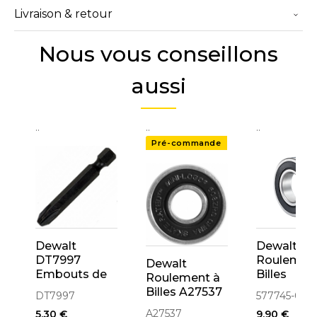
Livraison & retour
Nous vous conseillons
aussi
..
..
..
Pré-commande
Dewalt
Dewalt
DT7997
Roulemen
Dewalt
Embouts de
Billes
Roulement à
vissage
6000DW
Billes A27537
DT7997
577745-00
50mm
10x26x8
A27537
5,30 €
9,90 €
Impact PH1
(577745-0