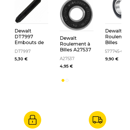
Dewalt
Dewalt
DT7997
Roulemen
Dewalt
Embouts de
Billes
Roulement à
vissage
6000DW
Billes A27537
DT7997
577745-00
50mm
10x26x8
A27537
5,30 €
9,90 €
Impact PH1
(577745-0
4,95 €