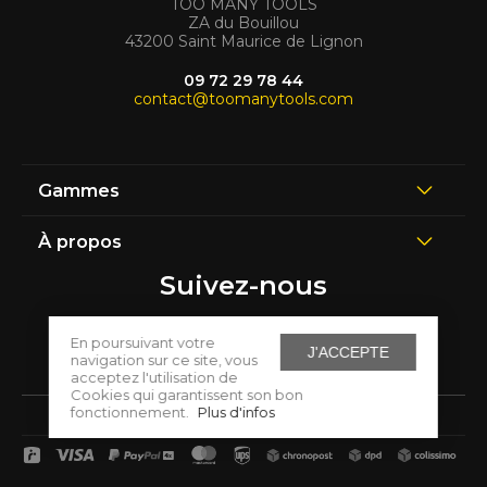
TOO MANY TOOLS
ZA du Bouillou
43200 Saint Maurice de Lignon
09 72 29 78 44
contact@toomanytools.com
Gammes
À propos
Suivez-nous
En poursuivant votre
J'ACCEPTE
navigation sur ce site, vous
acceptez l'utilisation de
Cookies qui garantissent son bon
fonctionnement.
Plus d'infos