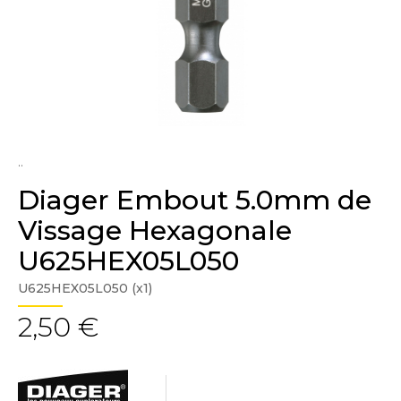
..
Diager Embout 5.0mm de
Vissage Hexagonale
U625HEX05L050
U625HEX05L050 (x1)
2,50 €