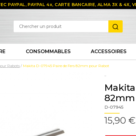
EC PAYPAL, PAYPAL 4x, CARTE BANCAIRE, ALMA 3X & 4X,
RE
CONSOMMABLES
ACCESSOIRES
 pour Rabots
Makita D-07945 Paire de Fers 82mm pour Rabot
..
Makita
82mm 
D-07945
15,90 €