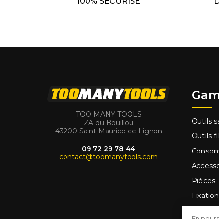
100% SÉCURISÉ
D
Gam
TOO MANY TOOLS
Outils sa
ZA du Bouillou
43200 Saint Maurice de Lignon
Outils fi
09 72 29 78 44
Conso
contact@toomanytools.com
Accesso
Pièces
Fixation
Outilla
En pours