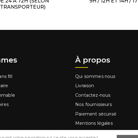
E 24 À 72H (SELON
9H / 12H ET 14H / 1
TRANSPORTEUR)
mes
À propos
ns fill
Qui sommes nous
laire
Livraison
mmable
Contactez-nous
ires
Nos fournisseurs
Paiement sécurisé
Mentions légales
ge à main
Conditions d'utilisation
uivant votre navigation sur ce site, vous acceptez