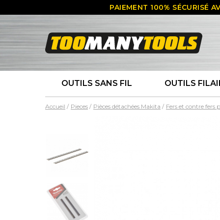
PAIEMENT 100% SÉCURISÉ AV
OUTILS SANS FIL
OUTILS FILAI
Accueil
Pieces
Pièces détachées Makita
Fers et contre fers