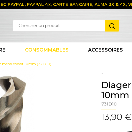
EC PAYPAL, PAYPAL 4x, CARTE BANCAIRE, ALMA 3X & 4X,
RE
CONSOMMABLES
ACCESSOIRES
et métal cobalt 10mm (731D10)
..
Diager
10mm (
731D10
13,90 €