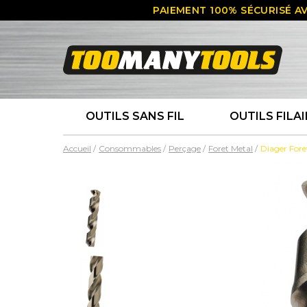
PAIEMENT 100% SÉCURISÉ AV
OUTILS SANS FIL
OUTILS FILAI
Accueil
Consommables
Perçage
Foret Metal
Diager For