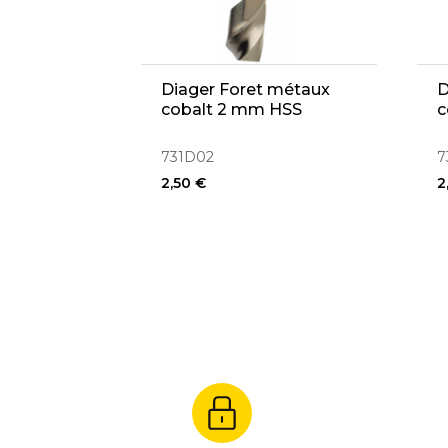
Diager Foret métaux
D
cobalt 2 mm HSS
c
731D02
7
2,50 €
2