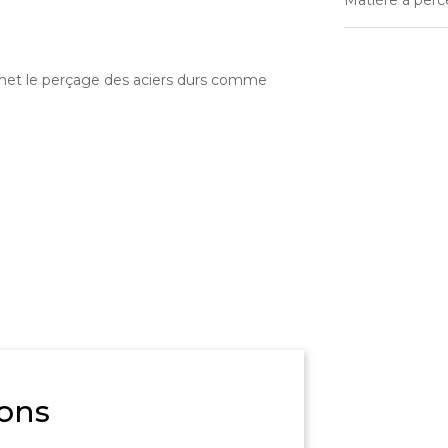
Matière à perc
rmet le perçage des aciers durs comme
ons