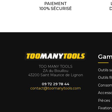
PAIEMENT
100% SÉCURISÉ
D
Gam
TOO MANY TOOLS
Outils sa
ZA du Bouillou
43200 Saint Maurice de Lignon
Outils fi
09 72 29 78 44
Conso
contact@toomanytools.com
Accesso
Pièces
Fixation