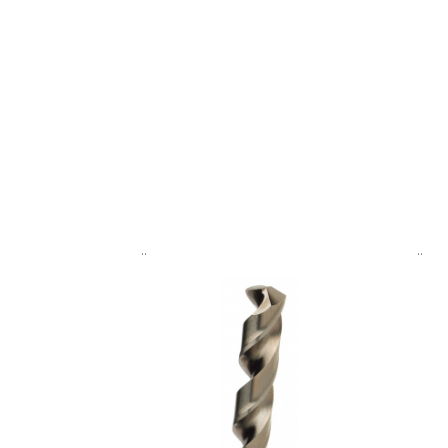
..
..