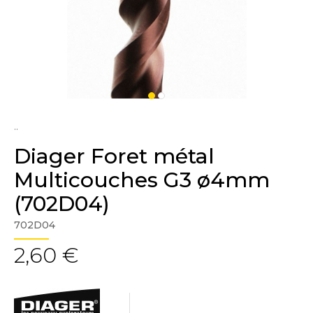
..
Diager Foret métal
Multicouches G3 ø4mm
(702D04)
702D04
2,60 €