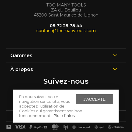
TOO MANY TOOLS
ZA du Bouillou
43200 Saint Maurice de Lignon
09 72 29 78 44
contact@toomanytools.com
Gammes
À propos
Suivez-nous
En poursuivant votre
J'ACCEPTE
navigation sur ce site, vous
acceptez l'utilisation de
Cookies qui garantissent son bon
fonctionnement.
Plus d'infos