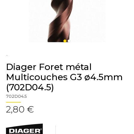
..
Diager Foret métal
Multicouches G3 ø4.5mm
(702D04.5)
702D04.5
2,80 €