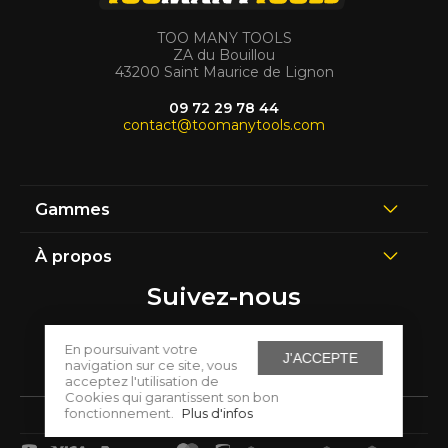
TOO MANY TOOLS
ZA du Bouillou
43200 Saint Maurice de Lignon
09 72 29 78 44
contact@toomanytools.com
Gammes
À propos
Suivez-nous
En poursuivant votre
J'ACCEPTE
navigation sur ce site, vous
acceptez l'utilisation de
Cookies qui garantissent son bon
fonctionnement.
Plus d'infos