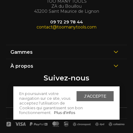
TOO MANY TOOLS
ZA du Bouillou
43200 Saint Maurice de Lignon
09 72 29 78 44
contact@toomanytools.com
Gammes
À propos
Suivez-nous
En poursuivant votre
J'ACCEPTE
navigation sur ce site, vous
acceptez l'utilisation de
Cookies qui garantissent son bon
fonctionnement.
Plus d'infos