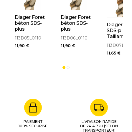
Diager Foret
Diager Foret
béton SDS-
béton SDS-
Diager For
plus
plus
SDS-plus 
ø5x110mm 3
ø6x110mm 3
Taillants
113D05L0110
113D06L0110
taillants
taillants
ø7x110
113D07L011
11,90 €
11,90 €
(113D05L0110)
(113D06L0110)
11,65 €
PAIEMENT
LIVRAISON RAPIDE
100% SÉCURISÉ
DE 24 À 72H (SELON
TRANSPORTEUR)