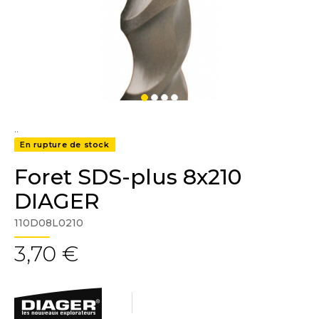
..
En rupture de stock
Foret SDS-plus 8x210
DIAGER
110D08L0210
3,70 €