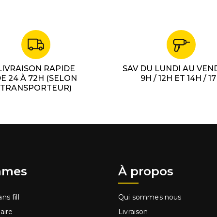
LIVRAISON RAPIDE
SAV DU LUNDI AU VEN
E 24 À 72H (SELON
9H / 12H ET 14H / 1
TRANSPORTEUR)
mes
À propos
ns fill
Qui sommes nous
laire
Livraison