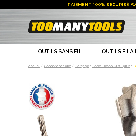
PAIEMENT 100% SÉCURISÉ AV
OUTILS SANS FIL
OUTILS FILAI
Accueil
Consommables
Perçage
Foret Béton SDS-plus
D