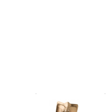
..
..