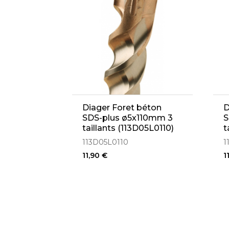
Diager Foret béton
D
SDS-plus ø5x110mm 3
S
taillants (113D05L0110)
t
113D05L0110
1
11,90 €
1