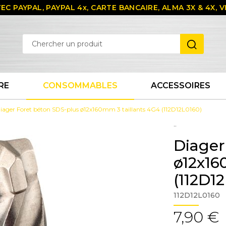
EC PAYPAL, PAYPAL 4x, CARTE BANCAIRE, ALMA 3X & 4X,
RE
CONSOMMABLES
ACCESSOIRES
iager Foret béton SDS-plus ø12x160mm 3 taillants 4G4 (112D12L0160)
..
Diager
ø12x16
(112D1
112D12L0160
7,90 €