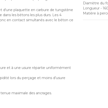
Diamètre du f
Longueur
- 1
 et d'une plaquette en carbure de tungstène
Matière à perc
ans les bétons les plus durs. Les 4
donc en contact simultanés avec le béton ce
bure et à une usure répartie uniformément
pidité lors du perçage et moins d’usure
e tenue maximale des ancrages.