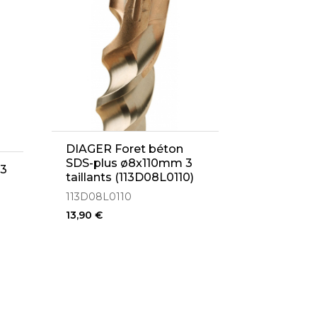
DIAGER Foret béton
SDS-plus ø8x110mm 3
 3
taillants (113D08L0110)
113D08L0110
13,90 €