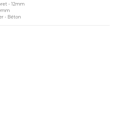
oret
- 12mm
60mm
er
- Béton