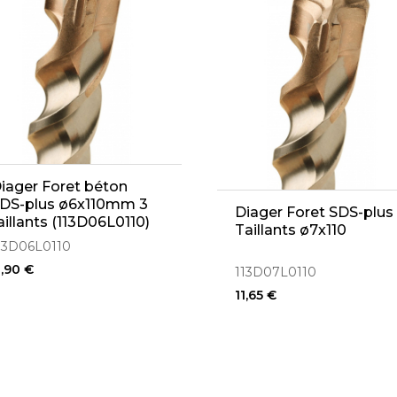
iager Foret béton
DS-plus ø6x110mm 3
Diager Foret SDS-plus
aillants (113D06L0110)
Taillants ø7x110
13D06L0110
1,90 €
113D07L0110
11,65 €