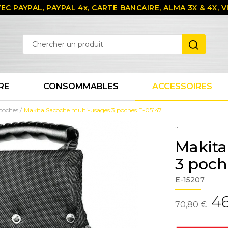
EC PAYPAL, PAYPAL 4x, CARTE BANCAIRE, ALMA 3X & 4X,
RE
CONSOMMABLES
ACCESSOIRES
acoches
Makita Sacoche multi-usages 3 poches E-05147
..
Makita
3 poch
E-15207
46
70,80 €