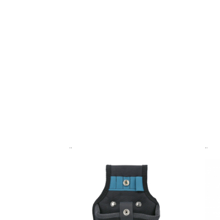
..
..