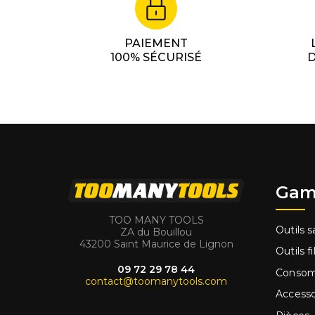
PAIEMENT
100% SÉCURISÉ
D
Gam
TOO MANY TOOLS
Outils sa
ZA du Bouillou
43200 Saint Maurice de Lignon
Outils fi
09 72 29 78 44
Conso
contact@toomanytools.com
Accesso