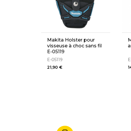
Makita Holster pour
M
visseuse à choc sans fil
a
E-05119
E-05119
E
21,90 €
1