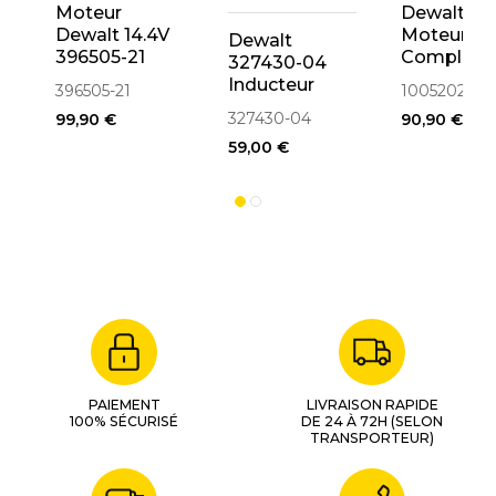
Moteur
Dewalt
Dewalt 14.4V
Moteur
Dewalt
396505-21
Complet p
327430-04
perforateu
Inducteur
396505-21
1005202-00
BH22, BH2
Pour
327430-04
99,90 €
90,90 €
D25002K,
D25500K,
D25003K,
59,00 €
D25600K,
DW563,
D25830K
DW563K,
DW566
(1005202-
PAIEMENT
LIVRAISON RAPIDE
100% SÉCURISÉ
DE 24 À 72H (SELON
TRANSPORTEUR)