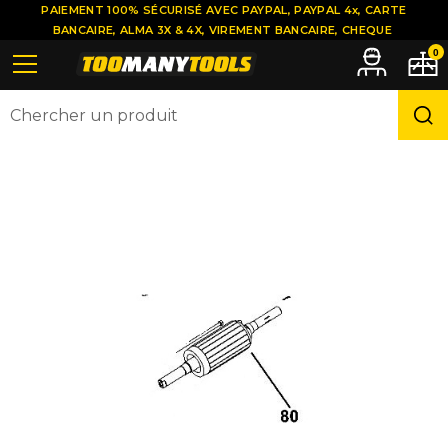
PAIEMENT 100% SÉCURISÉ AVEC PAYPAL, PAYPAL 4x, CARTE
BANCAIRE, ALMA 3X & 4X, VIREMENT BANCAIRE, CHEQUE
0