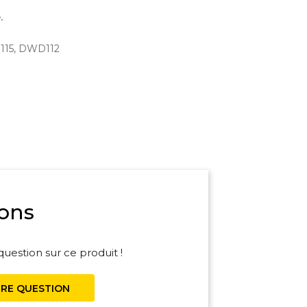
.
115, DWD112
ons
uestion sur ce produit !
RE QUESTION