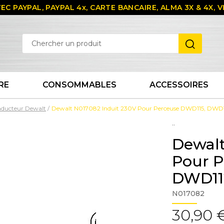
EC PAYPAL, PAYPAL 4x, CARTE BANCAIRE, ALMA 3X & 4X,
RE
CONSOMMABLES
ACCESSOIRES
Inducteur Dewalt
Dewalt N017082 Induit 230V Pour Perceuse DWD115, DWD
..
Dewalt
Pour P
DWD11
N017082
30,90 