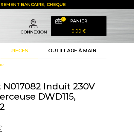
 VIREMENT BANCAIRE, CHEQUE
0
PANIER
0,00 €
CONNEXION
PIECES
OUTILLAGE À MAIN
112
 N017082 Induit 230V
erceuse DWD115,
2
€