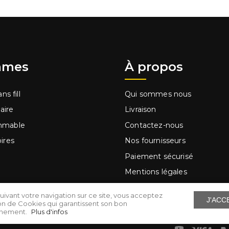
mes
À propos
ns fill
Qui sommes nous
laire
Livraison
mmable
Contactez-nous
ires
Nos fournisseurs
Paiement sécurisé
Mentions légales
ge à main
Conditions d'utilisation
uivant votre navigation sur ce site, vous acceptez
J'ACC
s
Cartes cadeaux
ation de Cookies qui garantissent son bon
nnement.
Plus d'infos