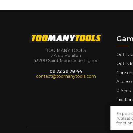
Gam
TOO MANY TOOLS
Outils sa
ZA du Bouillou
43200 Saint Maurice de Lignon
Outils fi
09 72 29 78 44
Conso
contact@toomanytools.com
Accesso
Pièces
Fixation
Outilla
En pours
Promo
l'utilis
fonctio