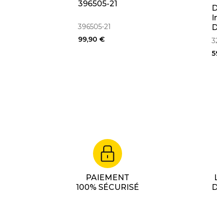
396505-21
D
I
396505-21
D
D
99,90 €
3
5
PAIEMENT
100% SÉCURISÉ
D