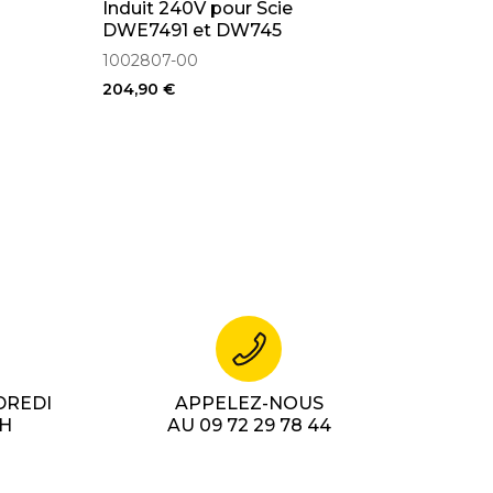
Induit 240V pour Scie
DWE7491 et DW745
1002807-00
204,90 €
DREDI
APPELEZ-NOUS
7H
AU 09 72 29 78 44