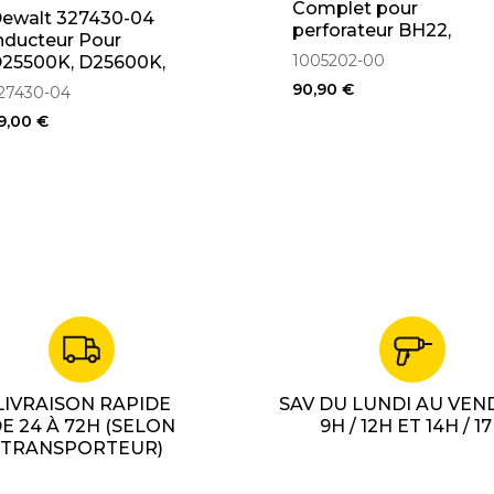
Complet pour
ewalt 327430-04
perforateur BH22,
nducteur Pour
BH24, D25002K,
1005202-00
25500K, D25600K,
D25003K, DW563,
25830K
90,90 €
27430-04
DW563K, DW566
(1005202-00)
9,00 €
LIVRAISON RAPIDE
SAV DU LUNDI AU VEN
E 24 À 72H (SELON
9H / 12H ET 14H / 1
TRANSPORTEUR)