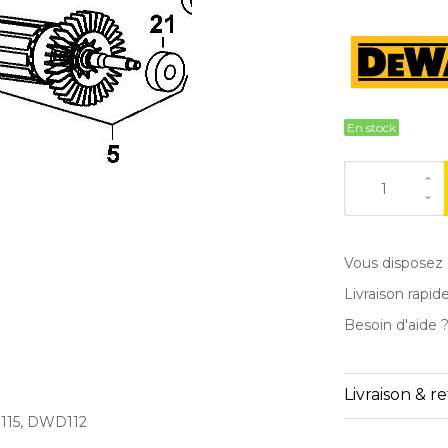
En stock
Vous disposez 
Livraison rapid
Besoin d'aide 
Livraison & r
115, DWD112