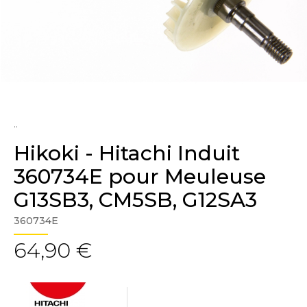
..
Hikoki - Hitachi Induit
360734E pour Meuleuse
G13SB3, CM5SB, G12SA3
360734E
64,90 €