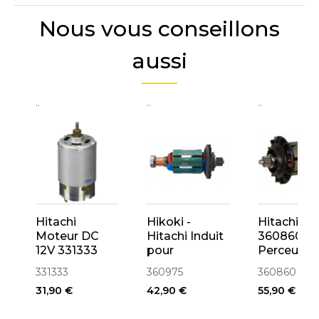
Nous vous conseillons
aussi
..
..
..
Hitachi
Hikoki -
Hitachi
Moteur DC
Hitachi Induit
360860 In
12V 331333
pour
Perceuse
Pour DS10DFL
perceuse
DS18DSL,
331333
360975
360860
DS18DL,
DV18DSL
31,90 €
42,90 €
55,90 €
DS18DMR,
DS18DSDL,