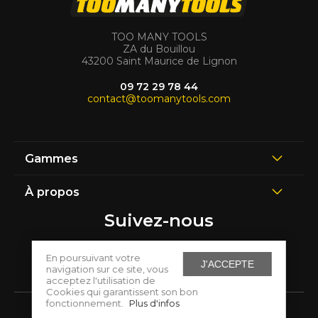
TOO MANY TOOLS
ZA du Bouillou
43200 Saint Maurice de Lignon
09 72 29 78 44
contact@toomanytools.com
Gammes
À propos
Suivez-nous
En poursuivant votre
J'ACCEPTE
navigation sur ce site, vous
acceptez l'utilisation de
Cookies qui garantissent son bon
fonctionnement.
Plus d'infos