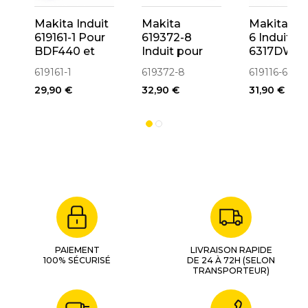
Makita Induit
Makita
Makita 619
619161-1 Pour
619372-8
6 Induit P
BDF440 et
Induit pour
6317DWDE
BHP440
visseuse à
6217D, 63
619161-1
619372-8
619116-6
choc BTD140,
29,90 €
32,90 €
31,90 €
BTD146,
DTD146,
DTD140
619247-1
PAIEMENT
LIVRAISON RAPIDE
100% SÉCURISÉ
DE 24 À 72H (SELON
TRANSPORTEUR)