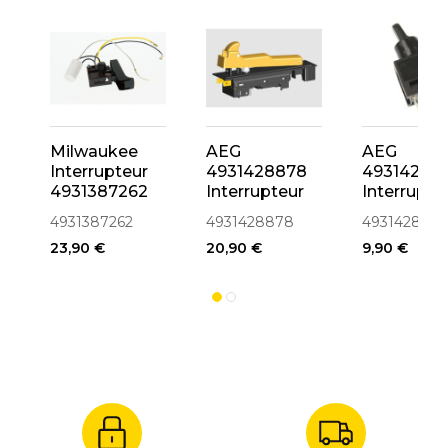
Milwaukee
AEG
AEG
Interrupteur
4931428878
49314287
4931387262
Interrupteur
Interrupte
Meuleuse
Meuleuse
4931387262
4931428878
4931428762
ø230mm
d'angle
23,90 €
20,90 €
9,90 €
ø125mm