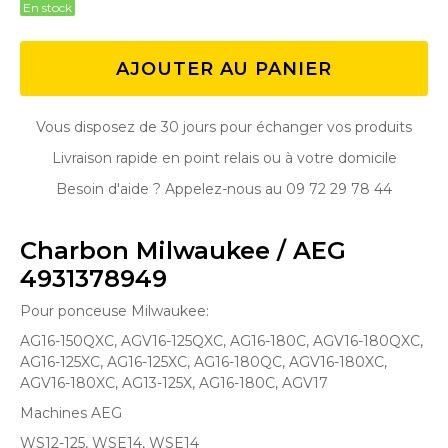
En stock
AJOUTER AU PANIER
Vous disposez de 30 jours pour échanger vos produits
Livraison rapide en point relais ou à votre domicile
Besoin d'aide ? Appelez-nous au 09 72 29 78 44
Charbon Milwaukee / AEG
4931378949
Pour ponceuse Milwaukee:
AG16-150QXC, AGV16-125QXC, AG16-180C, AGV16-180QXC,
AG16-125XC, AG16-125XC, AG16-180QC, AGV16-180XC,
AGV16-180XC, AG13-125X, AG16-180C , AGV17
Machines AEG
WS12-125, WSE14, WSE14