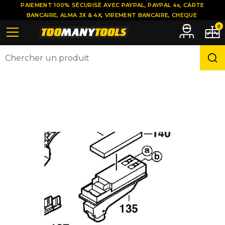
PAIEMENT 100% SÉCURISÉ AVEC PAYPAL, PAYPAL 4x, CARTE
BANCAIRE, ALMA 3X & 4X, VIREMENT BANCAIRE, CHEQUE
0