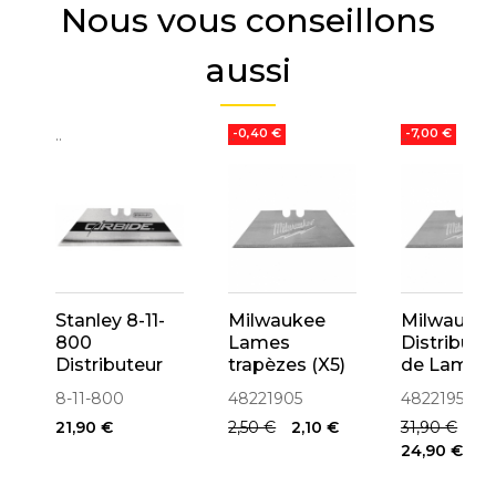
Nous vous conseillons
aussi
..
..
..
-0,40 €
-7,00 €
Stanley 8-11-
Milwaukee
Milwauke
800
Lames
Distribute
Distributeur
trapèzes (X5)
de Lames
de 50 Lames
pour cutter
cutter
8-11-800
48221905
48221950
de Couteaux
48221905
trapèzes
21,90 €
2,50 €
2,10 €
31,90 €
Carbide
(X50) -
24,90 €
Fatmax Pro
48221950