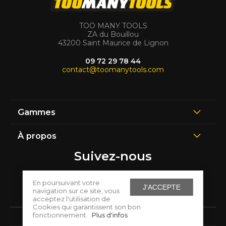
TOO MANY TOOLS
ZA du Bouillou
43200 Saint Maurice de Lignon
09 72 29 78 44
contact@toomanytools.com
Gammes
À propos
Suivez-nous
En poursuivant votre
J'ACCEPTE
navigation sur ce site, vous
acceptez l'utilisation de
Cookies qui garantissent son bon
fonctionnement.
Plus d'infos