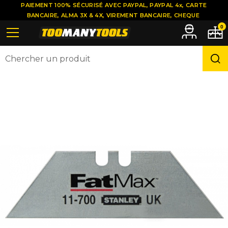
PAIEMENT 100% SÉCURISÉ AVEC PAYPAL, PAYPAL 4x, CARTE
BANCAIRE, ALMA 3X & 4X, VIREMENT BANCAIRE, CHEQUE
0