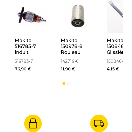
Makita
Makita
Makita
516783-7
150978-8
150846-5
Induit
Rouleau
Glissière 
Ponceuse
Tendeur
516783-7
142719-6
150846-5
9403
Ponceuse
76,90 €
11,90 €
4,15 €
9403, MT941
(142719-6)