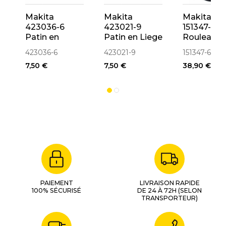
Makita
Makita
Makita
423036-6
423021-9
151347-6
Patin en
Patin en Liege
Rouleau
Graphite pour
pour
Entraineur
423036-6
423021-9
151347-6
ponceuse à
ponceuse à
9924DB
7,50 €
7,50 €
38,90 €
bande
bande 87mm
100mm
PAIEMENT
LIVRAISON RAPIDE
100% SÉCURISÉ
DE 24 À 72H (SELON
TRANSPORTEUR)